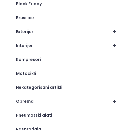
Black Friday
Brusilice
+
Exterijer
+
Interijer
Kompresori
Motocikli
Nekategorisani artikli
+
Oprema
Pneumatski alati
Rasprodaja