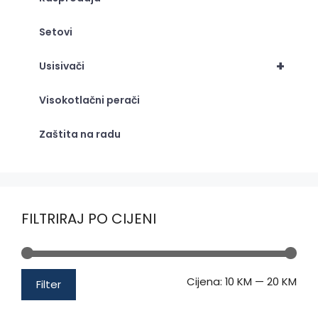
Setovi
+
Usisivači
Visokotlačni perači
Zaštita na radu
FILTRIRAJ PO CIJENI
Min
Mak
Cijena:
10 KM
—
20 KM
Filter
cije
cije