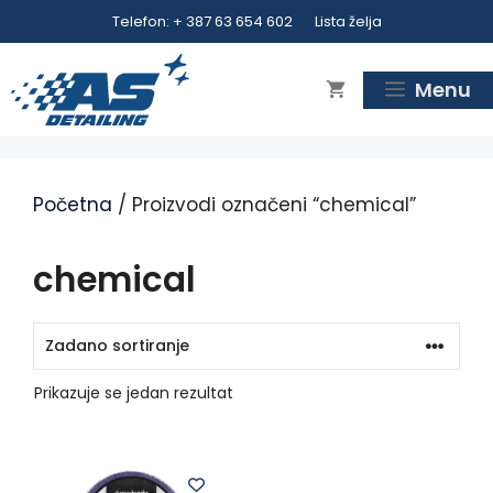
Preskoči
Telefon: + 387 63 654 602
Lista želja
na
sadržaj
Menu
Početna
/ Proizvodi označeni “chemical”
chemical
Prikazuje se jedan rezultat