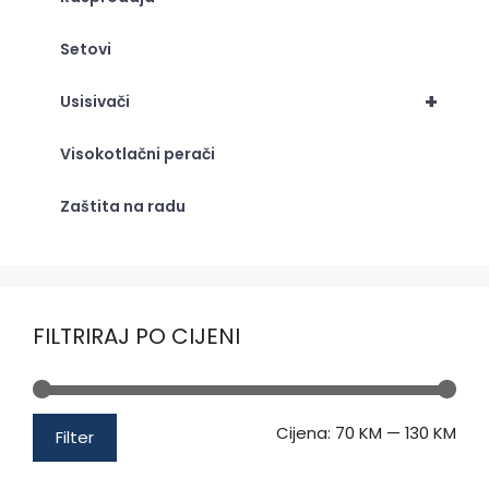
Setovi
+
Usisivači
Visokotlačni perači
Zaštita na radu
FILTRIRAJ PO CIJENI
Min
Mak
Cijena:
70 KM
—
130 KM
Filter
cije
cije