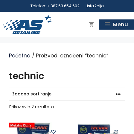
Preskoči
Telefon: + 387 63 654 602
Lista želja
na
sadržaj
Menu
Početna
/ Proizvodi označeni “technic”
technic
Prikaz svih 2 rezultata