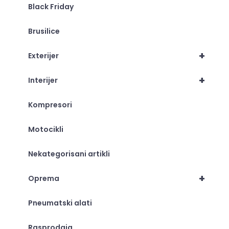
Black Friday
Brusilice
+
Exterijer
+
Interijer
Kompresori
Motocikli
Nekategorisani artikli
+
Oprema
Pneumatski alati
Rasprodaja