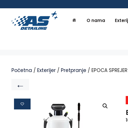
O nama
Exteri
Početna
/
Exterijer
/
Pretpranje
/ EPOCA SPREJER 
←