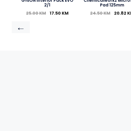
GYEON Interior Pack EVO
Chemicalworkz Microf
2/1
Pad 125mm
25.00
KM
17.50
KM
24.50
KM
20.82
K
←