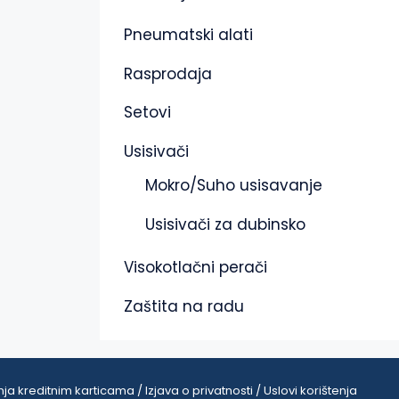
Pneumatski alati
Rasprodaja
Setovi
Usisivači
Mokro/Suho usisavanje
Usisivači za dubinsko
Visokotlačni perači
Zaštita na radu
ja kreditnim karticama / Izjava o privatnosti / Uslovi korištenja