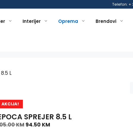
Telefon: +
jer
Interijer
Oprema
Brendovi
8.5 L
AKCIJA!
EPOCA SPREJER 8.5 L
105.00
KM
94.50
KM