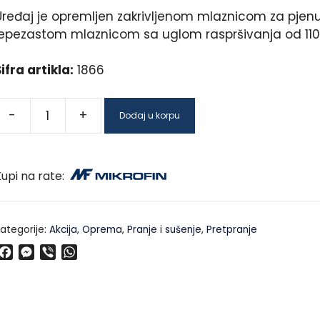
Uređaj je opremljen zakrivljenom mlaznicom za pjenu
lepezastom mlaznicom sa uglom raspršivanja od 110
ifra artikla:
1866
-
+
Dodaj u korpu
upi na rate:
ategorije:
Akcija
,
Oprema
,
Pranje i sušenje
,
Pretpranje
F
M
V
W
a
e
i
h
c
s
b
a
e
s
e
t
b
e
r
s