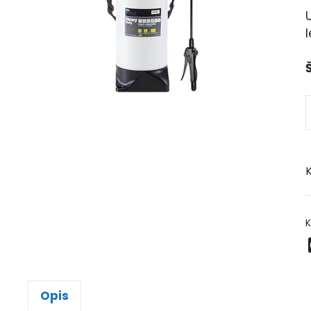
Š
K
K
Opis