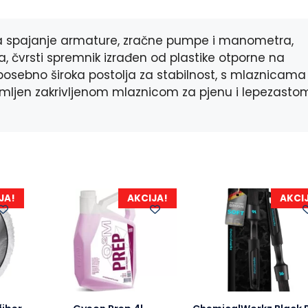
o
n
A
o
g
p
 za spajanje armature, zračne pumpe i manometra,
k
e
p
r
lja, čvrsti spremnik izrađen od plastike otporne na
posebno široka postolja za stabilnost, s mlaznicama 
remljen zakrivljenom mlaznicom za pjenu i lepezasto
JA!
AKCIJA!
AKCI