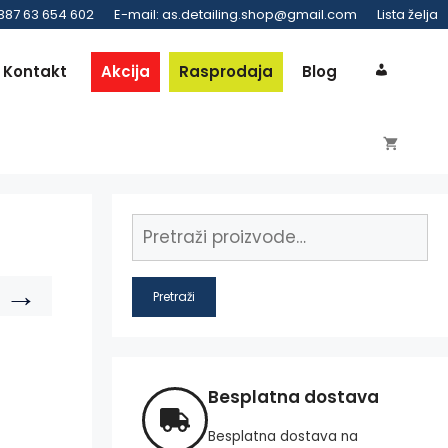
 387 63 654 602
E-mail: as.detailing.shop@gmail.com
Lista želja
Kontakt
Akcija
Rasprodaja
Blog
→
Pretraži
Besplatna dostava
Besplatna dostava na