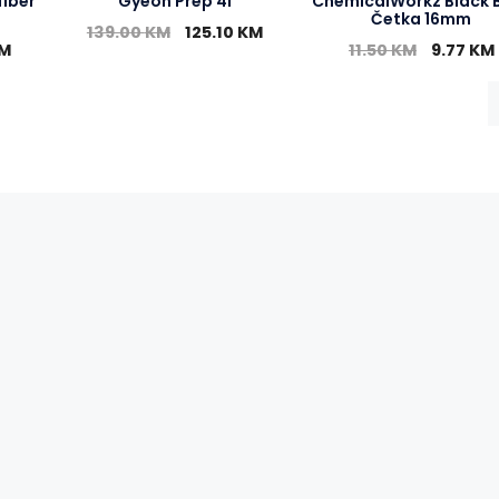
iber
Gyeon Prep 4l
ChemicalWorkz Black 
Četka 16mm
139.00
KM
125.10
KM
M
11.50
KM
9.77
KM