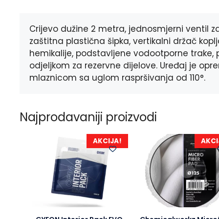
Crijevo dužine 2 metra, jednosmjerni ventil
zaštitna plastična šipka, vertikalni držač kop
hemikalije, podstavljene vodootporne trake, 
odjeljkom za rezervne dijelove. Uređaj je op
mlaznicom sa uglom raspršivanja od 110°.
Najprodavaniji proizvodi
AKCIJA!
AKCI