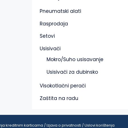
Pneumatski alati
Rasprodaja
Setovi
Usisivači
Mokro/Suho usisavanje
Usisivači za dubinsko
Visokotlačni perači
Zaštita na radu
ja kreditnim karticama / Izjava o privatnosti / Uslovi korištenja