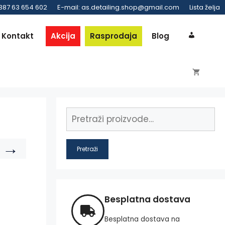
 387 63 654 602
E-mail: as.detailing.shop@gmail.com
Lista želja
Kontakt
Akcija
Rasprodaja
Blog
→
Pretraži
Besplatna dostava
Besplatna dostava na