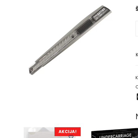
Š
K
K
O
AKCIJA!