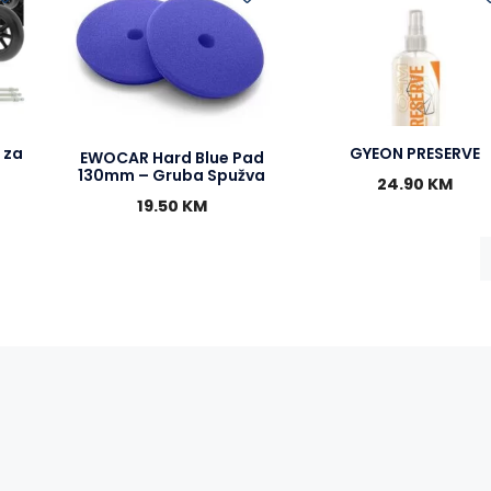
k
e
p
r
 za
GYEON PRESERVE
EWOCAR Hard Blue Pad
130mm – Gruba Spužva
24.90
KM
19.50
KM