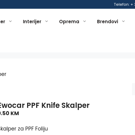
Telefon: +
jer
Interijer
Oprema
Brendovi
per
Ewocar PPF Knife Skalper
9.50
KM
kalper za PPF Foliju