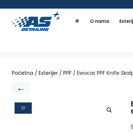
O nama
Exteri
Početna
/
Exterijer
/
PPF
/ Ewocar PPF Knife Skal
←
S