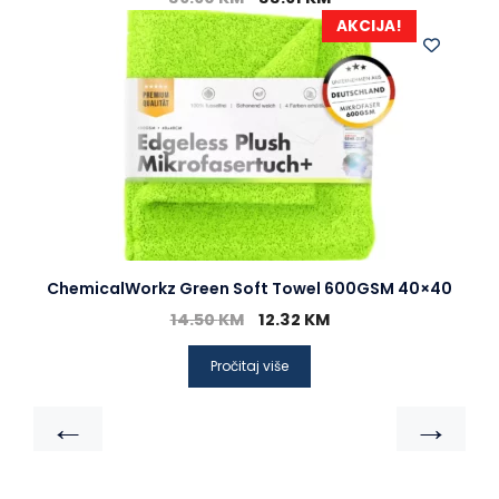
AKCIJA!
ChemicalWorkz Green Soft Towel 600GSM 40×40
14.50
KM
12.32
KM
Pročitaj više
←
→