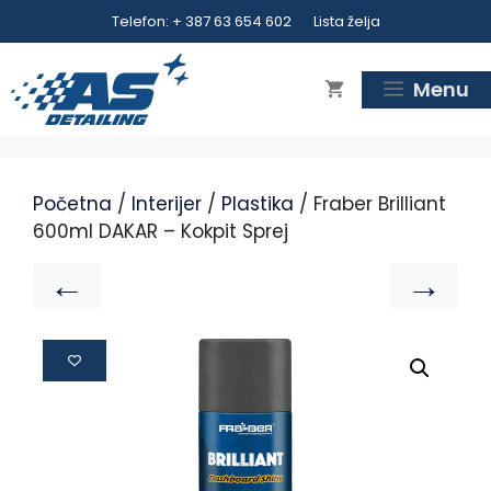
Telefon: + 387 63 654 602
Lista želja
Menu
Početna
/
Interijer
/
Plastika
/ Fraber Brilliant
600ml DAKAR – Kokpit Sprej
←
→