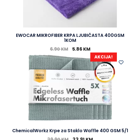
EWOCAR MIKROFIBER KRPA LJUBIČASTA 400GSM
1KOM
6.90
KM
5.86
KM
AKCIJA!
ChemicalWorkz Krpe za Staklo Waffle 400 GSM 5/1
39.90
KM
33.91
KM