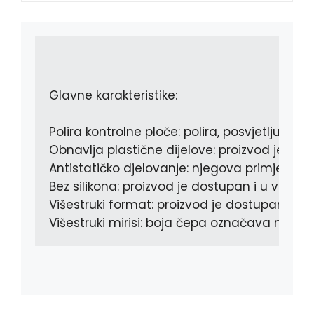
o
n
A
o
g
p
k
e
p
r
Glavne karakteristike:

Polira kontrolne ploče: polira, posvjetljuje i š
Obnavlja plastične dijelove: proizvod je ide
Antistatičko djelovanje: njegova primjena stv
Bez silikona: proizvod je dostupan i u verziji 
Višestruki format: proizvod je dostupan u f
Višestruki mirisi: boja čepa označava miris, do