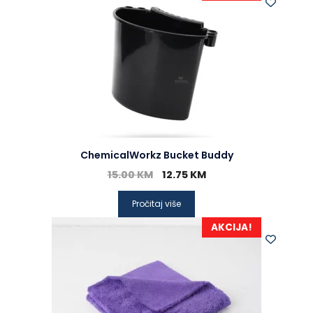
ChemicalWorkz Bucket Buddy
15.00
KM
12.75
KM
Pročitaj više
AKCIJA!