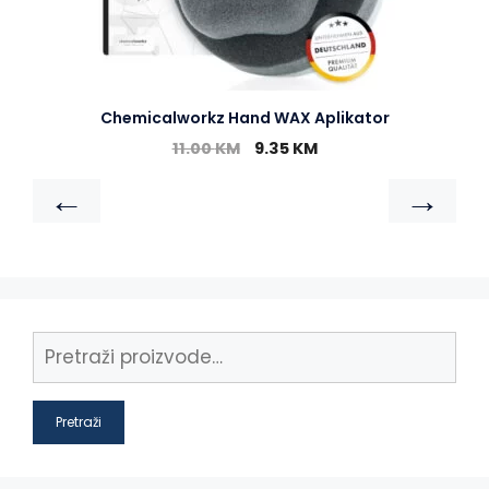
Chemicalworkz Hand WAX Aplikator
11.00
KM
9.35
KM
←
→
Pretraži