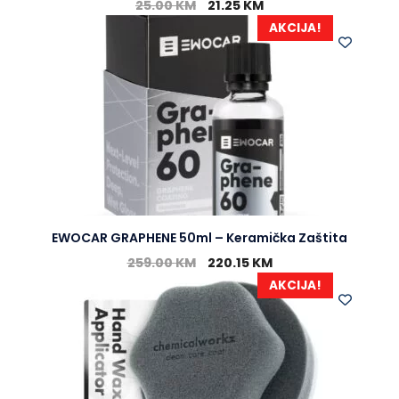
25.00
KM
21.25
KM
AKCIJA!
EWOCAR GRAPHENE 50ml – Keramička Zaštita
259.00
KM
220.15
KM
AKCIJA!