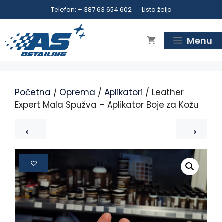
Telefon: + 387 63 654 602
Lista želja
Menu
Početna
/
Oprema
/
Aplikatori
/ Leather
Expert Mala Spužva – Aplikator Boje za Kožu
←
→