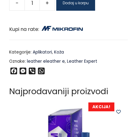
-
+
Dodaj u korpu
Kupi na rate:
Kategorije:
Aplikatori
,
Koža
Oznake:
leather eleather e
,
Leather Expert
F
M
V
W
a
e
i
h
c
s
b
a
Najprodavaniji proizvodi
e
s
e
t
b
e
r
s
o
n
A
AKCIJA!
o
g
p
k
e
p
r