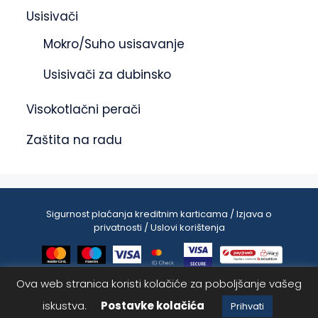
Usisivači
Mokro/Suho usisavanje
Usisivači za dubinsko
Visokotlačni perači
Zaštita na radu
Sigurnost plaćanja kreditnim karticama / Izjava o
privatnosti / Uslovi korištenja
Ova web stranica koristi kolačiće za poboljšanje vašeg
1.00
KM
Dodaj u korpu
iskustva.
Postavke kolačića
2025 © ASdetailing | Sva prava zadržana
Prihvati