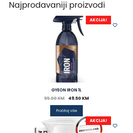
Najprodavaniji proizvodi
AKCIJA!
GYEON IRON 1L
55.00
KM
49.50
KM
Pročitaj više
AKCIJA!