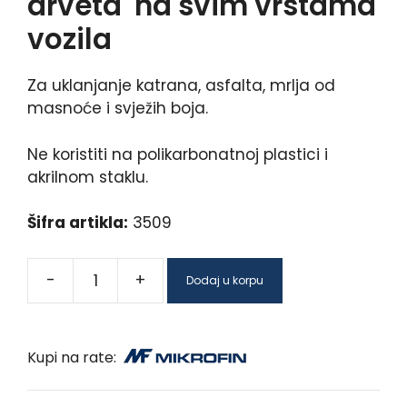
drveta na svim vrstama
vozila
Za uklanjanje katrana, asfalta, mrlja od
masnoće i svježih boja.
Ne koristiti na polikarbonatnoj plastici i
akrilnom staklu.
Šifra artikla:
3509
-
+
Dodaj u korpu
Kupi na rate: