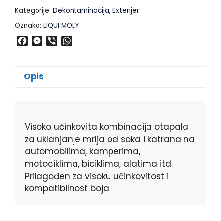
Kategorije:
Dekontaminacija
,
Exterijer
Oznaka:
LIQUI MOLY
F
M
V
W
a
e
i
h
c
s
b
a
e
s
e
t
Opis
b
e
r
s
o
n
A
o
g
p
k
e
p
Visoko učinkovita kombinacija otapala
r
za uklanjanje mrlja od soka i katrana na
automobilima, kamperima,
motociklima, biciklima, alatima itd.
Prilagođen za visoku učinkovitost i
kompatibilnost boja.