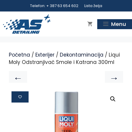
Telefon: + 387 63 654 602
Lista želja
Menu
Početna
/
Exterijer
/
Dekontaminacija
/ Liqui
Moly Odstranjivač Smole i Katrana 300ml
←
→