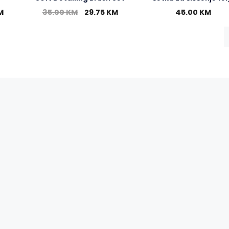
M
35.00
KM
29.75
KM
45.00
KM