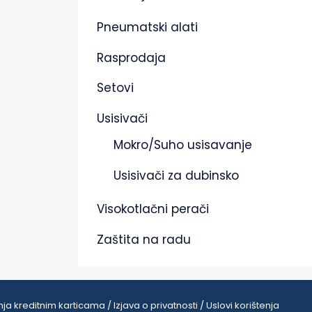
Pneumatski alati
Rasprodaja
Setovi
Usisivači
Mokro/Suho usisavanje
Usisivači za dubinsko
Visokotlačni perači
Zaštita na radu
ja kreditnim karticama / Izjava o privatnosti / Uslovi korištenja