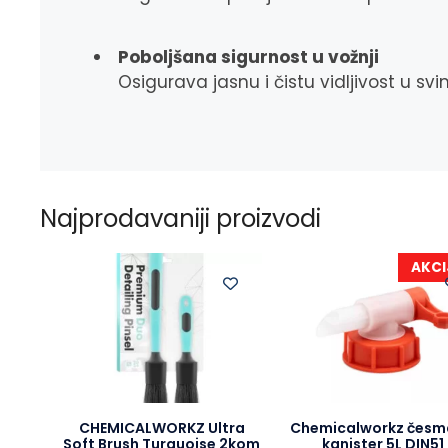
Poboljšana sigurnost u vožnji
Osigurava jasnu i čistu vidljivost u s
Najprodavaniji proizvodi
AKCI
CHEMICALWORKZ Ultra
Chemicalworkz česm
Soft Brush Turquoise 2kom
kanister 5L DIN51