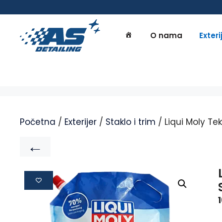
O nama
Exteri
Početna
/
Exterijer
/
Staklo i trim
/ Liqui Moly Te
←