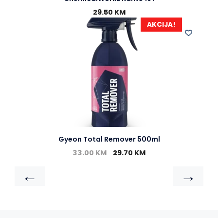
29.50
KM
AKCIJA!
Gyeon Total Remover 500ml
33.00
KM
29.70
KM
←
→