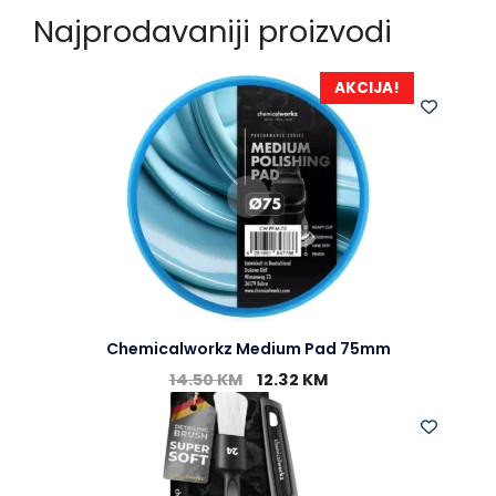
c
s
b
a
Najprodavaniji proizvodi
e
s
e
t
b
e
r
s
o
n
A
AKCIJA!
o
g
p
k
e
p
r
Chemicalworkz Medium Pad 75mm
14.50
KM
12.32
KM