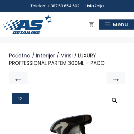
Telefon: + 387 63 654 602
Lista želja
Menu
Početna
/
Interijer
/
Mirisi
/ LUXURY
PROFFESSIONAL PARFEM 300ML – PACO
←
→