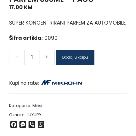
17.00
KM
SUPER KONCENTRIRANI PARFEM ZA AUTOMOBILE
Šifra artikla:
0090
-
+
Dodaj u korpu
Kupi na rate:
Kategorija:
Mirisi
Oznaka:
LUXURY
F
M
V
W
a
e
i
h