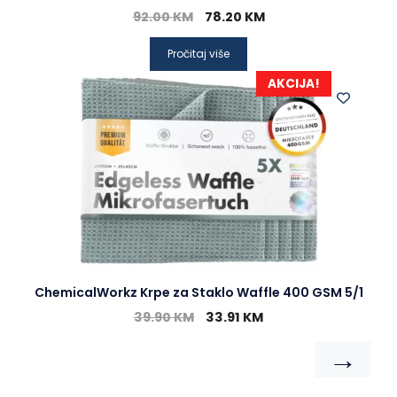
92.00
KM
78.20
KM
Pročitaj više
AKCIJA!
ChemicalWorkz Krpe za Staklo Waffle 400 GSM 5/1
39.90
KM
33.91
KM
→