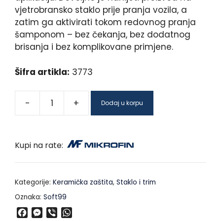
vjetrobransko staklo prije pranja vozila, a
zatim ga aktivirati tokom redovnog pranja
šamponom – bez čekanja, bez dodatnog
brisanja i bez komplikovane primjene.
Šifra artikla:
3773
-
+
Dodaj u korpu
Kupi na rate:
Kategorije:
Keramička zaštita
,
Staklo i trim
Oznaka:
Soft99
F
M
V
W