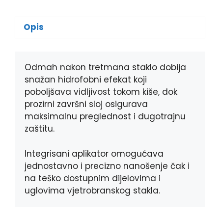
a
e
i
h
c
s
b
a
e
s
e
t
Opis
b
e
r
s
o
n
A
o
g
p
k
e
p
Odmah nakon tretmana staklo dobija
r
snažan hidrofobni efekat koji
poboljšava vidljivost tokom kiše, dok
prozirni završni sloj osigurava
maksimalnu preglednost i dugotrajnu
zaštitu.
Integrisani aplikator omogućava
jednostavno i precizno nanošenje čak i
na teško dostupnim dijelovima i
uglovima vjetrobranskog stakla.