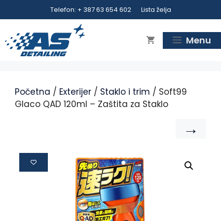
Telefon: + 387 63 654 602
Lista želja
Menu
Početna
/
Exterijer
/
Staklo i trim
/ Soft99
Glaco QAD 120ml – Zaštita za Staklo
→