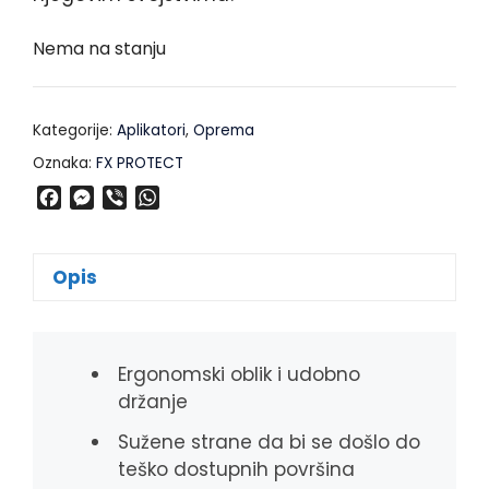
Nema na stanju
Kategorije:
Aplikatori
,
Oprema
Oznaka:
FX PROTECT
F
M
V
W
a
e
i
h
c
s
b
a
e
s
e
t
Opis
b
e
r
s
o
n
A
o
g
p
k
e
p
Ergonomski oblik i udobno
r
držanje
Sužene strane da bi se došlo do
teško dostupnih površina