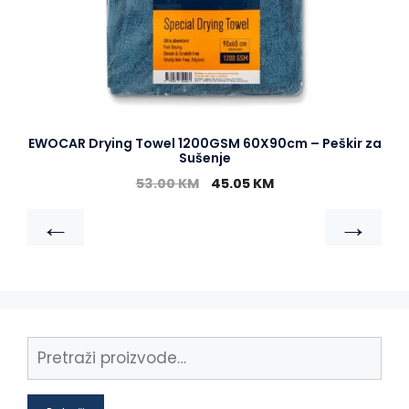
EWOCAR Drying Towel 1200GSM 60X90cm – Peškir za
Sušenje
53.00
KM
45.05
KM
←
→