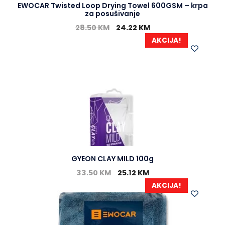
EWOCAR Twisted Loop Drying Towel 600GSM – krpa
za posušivanje
28.50
KM
24.22
KM
AKCIJA!
GYEON CLAY MILD 100g
33.50
KM
25.12
KM
AKCIJA!