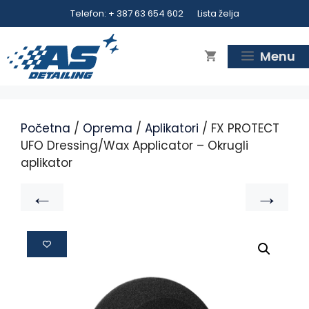
Telefon: + 387 63 654 602
Lista želja
Menu
Početna
/
Oprema
/
Aplikatori
/ FX PROTECT
UFO Dressing/Wax Applicator – Okrugli
aplikator
←
→