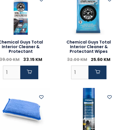
Chemical Guys Total
Chemical Guys Total
Interior Cleaner &
Interior Cleaner &
Protectant
Protectant Wipes
Original
Current
Original
Current
39.00
KM
33.15
KM
32.00
KM
25.60
KM
price
price
price
price
was:
is:
was:
is:
39.00 KM.
33.15 KM.
32.00 KM.
25.60 KM