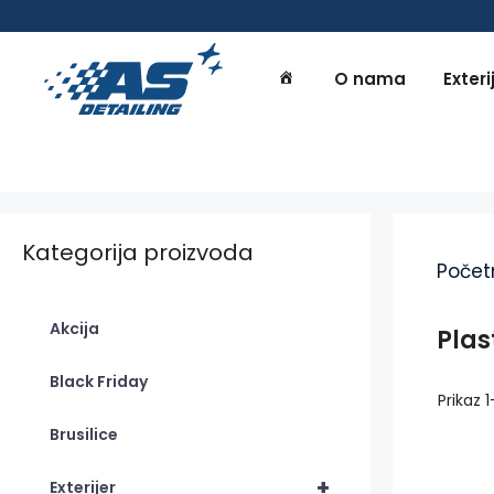
Preskoči
na
sadržaj
O nama
Exteri
Kategorija proizvoda
Počet
Akcija
Plas
Black Friday
Prikaz 
Brusilice
+
Exterijer