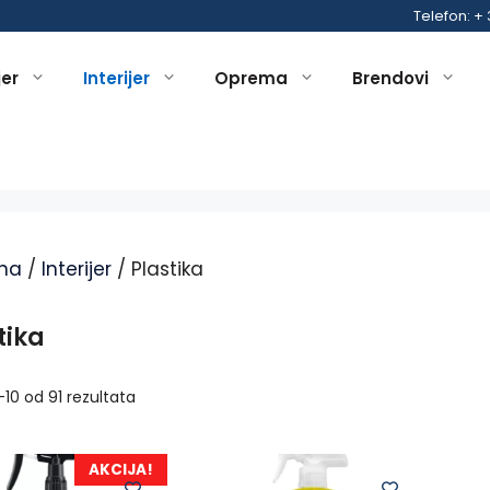
Telefon: +
jer
Interijer
Oprema
Brendovi
na
/
Interijer
/ Plastika
tika
1–10 od 91 rezultata
AKCIJA!