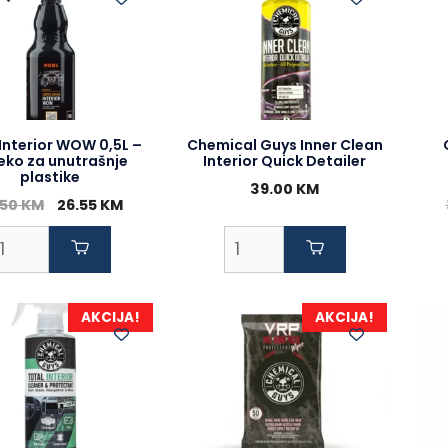
Interior WOW 0,5L –
Chemical Guys Inner Clean
jeko za unutrašnje
Interior Quick Detailer
plastike
39.00
KM
Original
Current
.50
KM
26.55
KM
price
price
was:
is:
29.50 KM.
26.55 KM.
AKCIJA!
AKCIJA!