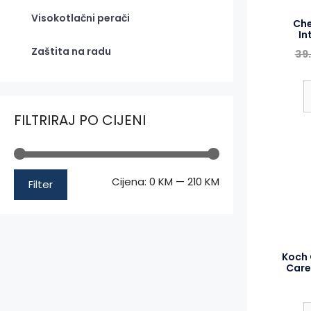
Visokotlačni perači
Che
In
Zaštita na radu
39
FILTRIRAJ PO CIJENI
Minimalna
Maksimalna
Cijena:
0 KM
—
210 KM
Filter
cijena
cijena
Koch 
Care 