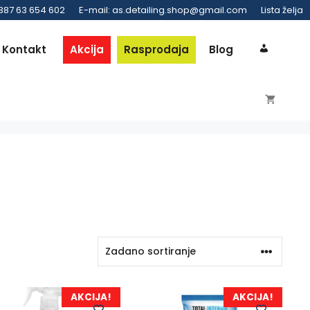
 387 63 654 602
E-mail: as.detailing.shop@gmail.com
Lista želja
Kontakt
Akcija
Rasprodaja
Blog
AKCIJA!
AKCIJA!