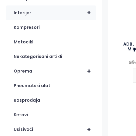
+
Interijer
Kompresori
Motocikli
ADBL 
Mli
Nekategorisani artikli
29
+
Oprema
Pneumatski alati
Rasprodaja
Setovi
+
Usisivači