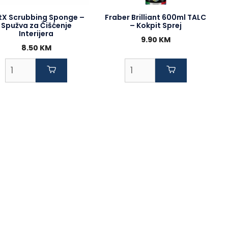
tX Scrubbing Sponge –
Fraber Brilliant 600ml TALC
Spužva za Čišćenje
– Kokpit Sprej
Interijera
9.90
KM
8.50
KM