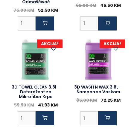
Odmašćivač
Original
Curre
65.00
KM
45.50
KM
Original
Current
75.00
KM
52.50
KM
price
price
price
price
was:
is:
was:
is:
65.00 KM.
45.50
75.00 KM.
52.50 KM.
AKCIJA!
AKCIJA!
3D TOWEL CLEAN 3.8l –
3D WASH N WAX 3.8L –
Deterdžent za
Šampon sa Voskom
Mikrofiber Krpe
Original
Curre
85.00
KM
72.25
KM
Original
Current
59.90
KM
41.93
KM
price
price
price
price
was:
is:
was:
is:
85.00 KM.
72.25
59.90 KM.
41.93 KM.