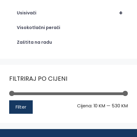
+
Usisivači
Visokotlačni perači
Zaštita na radu
FILTRIRAJ PO CIJENI
Min
Mak
Cijena:
10 KM
—
530 KM
Filter
cije
cije