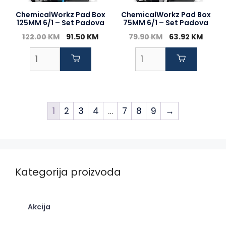
ChemicalWorkz Pad Box
ChemicalWorkz Pad Box
125MM 6/1 – Set Padova
75MM 6/1 – Set Padova
Original
Current
Original
Curre
122.00
KM
91.50
KM
79.90
KM
63.92
KM
price
price
price
price
was:
is:
was:
is:
122.00 KM.
91.50 KM.
79.90 KM.
63.92
1
2
3
4
…
7
8
9
→
Kategorija proizvoda
Akcija