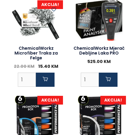
AKCIJA!
ChemicalWorkz
ChemicalWorkz Mjerač
Microfiber Traka za
Debljine Laka PRO
Felge
525.00
KM
Original
Current
22.00
KM
15.40
KM
price
price
was:
is:
22.00 KM.
15.40 KM.
AKCIJA!
AKCIJA!