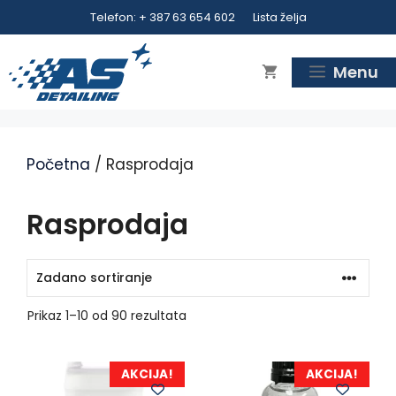
Preskoči
Telefon: + 387 63 654 602
Lista želja
na
sadržaj
Menu
Početna
/ Rasprodaja
Rasprodaja
Prikaz 1–10 od 90 rezultata
AKCIJA!
AKCIJA!