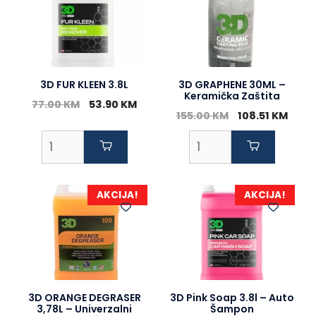
3D FUR KLEEN 3.8L
3D GRAPHENE 30ML –
Keramička Zaštita
Original
Current
77.00
KM
53.90
KM
Original
Curr
155.00
KM
108.51
KM
price
price
price
price
was:
is:
was:
is:
77.00 KM.
53.90 KM.
155.00 KM.
108.5
AKCIJA!
AKCIJA!
3D ORANGE DEGRASER
3D Pink Soap 3.8l – Auto
3,78L – Univerzalni
Šampon