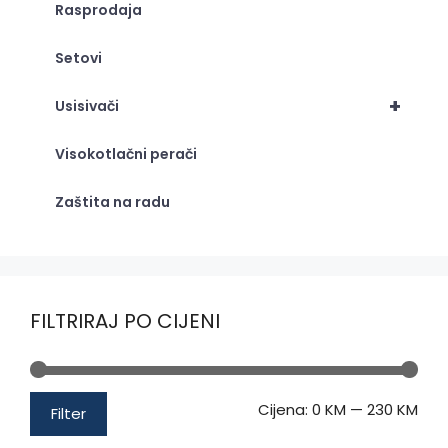
Rasprodaja
Setovi
+
Usisivači
Visokotlačni perači
Zaštita na radu
FILTRIRAJ PO CIJENI
Min
Mak
Cijena:
0 KM
—
230 KM
Filter
cije
cije