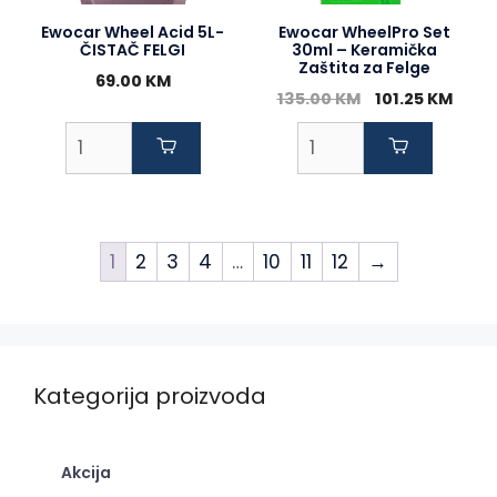
Ewocar Wheel Acid 5L-
Ewocar WheelPro Set
ČISTAČ FELGI
30ml – Keramička
Zaštita za Felge
69.00
KM
Original
Curr
135.00
KM
101.25
KM
price
price
was:
is:
135.00 KM.
101.2
1
2
3
4
…
10
11
12
→
Kategorija proizvoda
Akcija