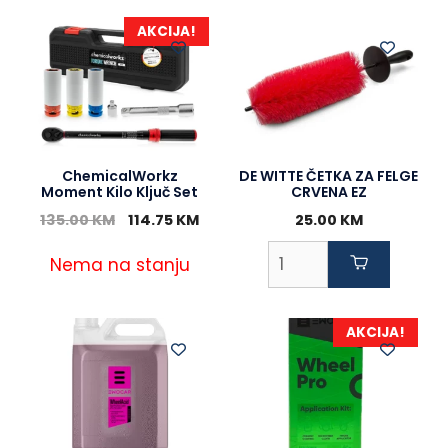
AKCIJA!
ChemicalWorkz
DE WITTE ČETKA ZA FELGE
Moment Kilo Ključ Set
CRVENA EZ
Original
Current
135.00
KM
114.75
KM
25.00
KM
price
price
was:
is:
Nema na stanju
135.00 KM.
114.75 KM.
AKCIJA!