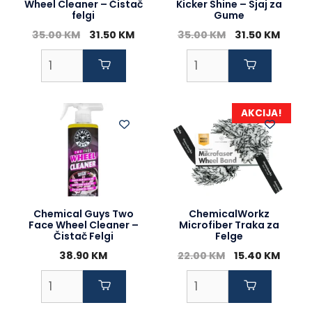
Wheel Cleaner – Čistač
Kicker Shine – Sjaj za
felgi
Gume
Original
Current
Original
Curre
35.00
KM
31.50
KM
35.00
KM
31.50
KM
price
price
price
price
was:
is:
was:
is:
35.00 KM.
31.50 KM.
35.00 KM.
31.50 
AKCIJA!
Chemical Guys Two
ChemicalWorkz
Face Wheel Cleaner –
Microfiber Traka za
Čistač Felgi
Felge
Original
Curre
38.90
KM
22.00
KM
15.40
KM
price
price
was:
is:
22.00 KM.
15.40 