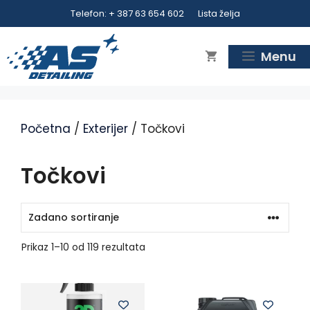
Preskoči
Telefon: + 387 63 654 602
Lista želja
na
sadržaj
Menu
Početna
/
Exterijer
/ Točkovi
Točkovi
Prikaz 1–10 od 119 rezultata