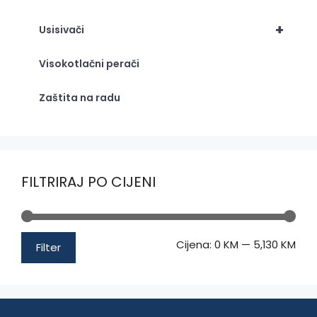
+
Usisivači
Visokotlačni perači
Zaštita na radu
FILTRIRAJ PO CIJENI
Min
Mak
Cijena:
0 KM
—
5,130 KM
Filter
cije
cije