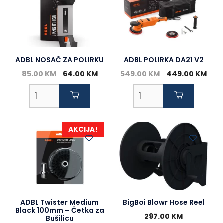
ADBL NOSAČ ZA POLIRKU
ADBL POLIRKA DA21 V2
Original
Current
Original
Cur
85.00
KM
64.00
KM
549.00
KM
449.00
KM
price
price
price
pric
was:
is:
was:
is:
85.00 KM.
64.00 KM.
549.00 KM.
449.
AKCIJA!
ADBL Twister Medium
BigBoi Blowr Hose Reel
Black 100mm – Četka za
297.00
KM
Bušilicu