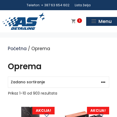
Preskoči
Telefon: + 387 63 654 602
Lista želja
na
sadržaj
Menu
1
Početna
/ Oprema
Oprema
Prikaz 1–10 od 903 rezultata
AKCIJA!
AKCIJA!