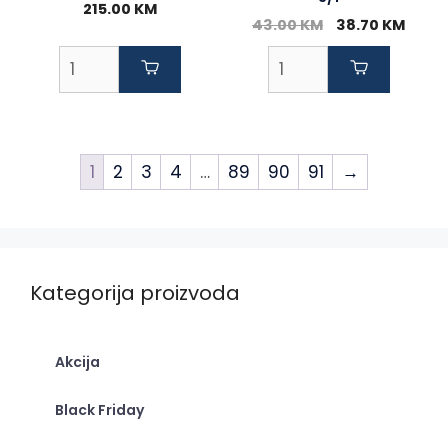
215.00
KM
Original
Curr
43.00
KM
38.70
KM
price
price
was:
is:
43.00 KM.
38.70
1
2
3
4
…
89
90
91
→
Kategorija proizvoda
Akcija
Black Friday