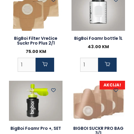
BigBoi Filter Vrećice
BigBoi Foamr bottle 1L
Suckr Pro Plus 2/1
43.00
KM
75.00
KM
AKCIJA!
BigBoi Foamr Pro +, SET
BIGBOI SUCKR PRO BAG
3/1