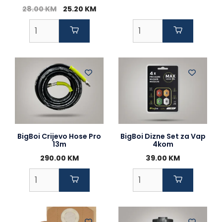
Original
Current
28.00
KM
25.20
KM
price
price
was:
is:
28.00 KM.
25.20 KM.
BigBoi Crijevo Hose Pro
BigBoi Dizne Set za Vap
13m
4kom
290.00
KM
39.00
KM