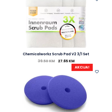
Chemicalworkz Scrub Pad V2 3/1 Set
39.50
KM
27.65
KM
AKCIJA!