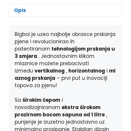
c
s
b
a
e
s
e
t
Opis
b
e
r
s
o
n
A
o
g
p
k
e
p
Bigboi je uzeo najbolje obrasce prskanja
r
pjene i revolucionirao ih
patentiranom
tehnologijom prskanja u
3 smjera
. Jednostavnim klikom
mlaznice možete prebacivati ​​
između
vertikalnog
,
horizontalnog
i
ml
aznog prskanja
– prvi put u inovaciji
topova za pjenu!
Sa
širokim čepom
i
novodizajniranom
ekstra širokom
prozirnom bocom sapuna od 1 litre
,
punjenje je izuzetno jednostavno uz
minimalno prosipanje. Stabilan dizajn