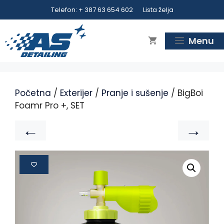
Telefon: + 387 63 654 602
Lista želja
Menu
Početna
/
Exterijer
/
Pranje i sušenje
/ BigBoi
Foamr Pro +, SET
←
→