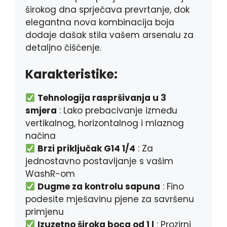
širokog dna sprječava prevrtanje, dok
elegantna nova kombinacija boja
dodaje dašak stila vašem arsenalu za
detaljno čišćenje.
Karakteristike:
Tehnologija raspršivanja u 3
smjera
: Lako prebacivanje između
vertikalnog, horizontalnog i mlaznog
načina
Brzi priključak G14 1/4
: Za
jednostavno postavljanje s vašim
WashR-om
Dugme za kontrolu sapuna
: Fino
podesite mješavinu pjene za savršenu
primjenu
Izuzetno široka boca od 1 l
: Prozirni