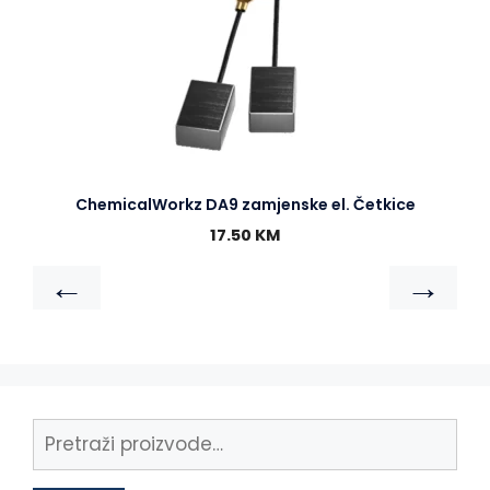
ChemicalWorkz DA9 zamjenske el. Četkice
17.50
KM
←
→