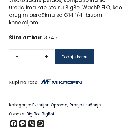
uređajima kao što su BigBoi WashR FLO, kao i
drugim peračima sa G14 1/4″ brzom
konekcijom
Šifra artikla:
3346
-
+
Dodaj u korpu
Kupi na rate:
Kategorije:
Exterijer
,
Oprema
,
Pranje i sušenje
Oznake:
Big Boi
,
BigBoi
F
M
V
W
a
e
i
h