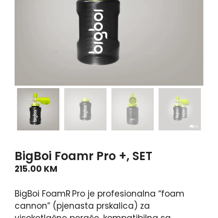
BigBoi Foamr Pro +, SET
215.00
KM
BigBoi FoamR Pro je profesionalna “foam
cannon” (pjenasta prskalica) za
visokotlačne perače, kompatibilna sa