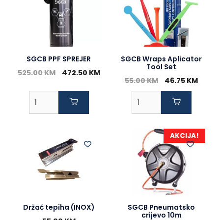
SGCB PPF SPREJER
SGCB Wraps Aplicator
Tool Set
Original
Current
525.00
KM
472.50
KM
Original
Curre
55.00
KM
46.75
KM
price
price
price
price
was:
is:
was:
is:
525.00 KM.
472.50 KM.
55.00 KM.
46.75
AKCIJA!
Držač tepiha (INOX)
SGCB Pneumatsko
crijevo 10m