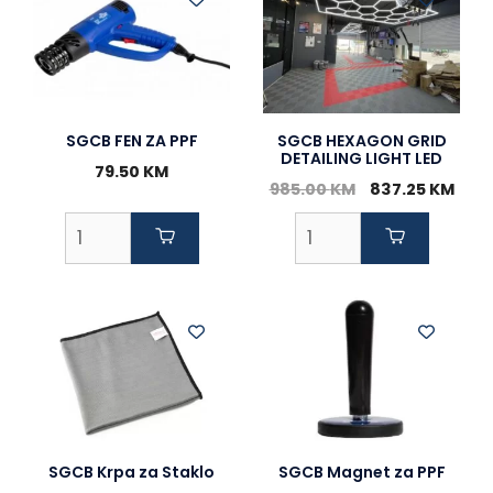
SGCB FEN ZA PPF
SGCB HEXAGON GRID
DETAILING LIGHT LED
79.50
KM
Original
Curr
985.00
KM
837.25
KM
price
pric
was:
is:
985.00 KM.
837.
SGCB Krpa za Staklo
SGCB Magnet za PPF