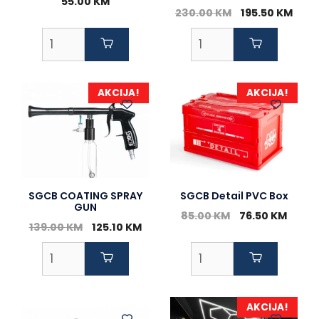
55.00
KM
Original
Curr
230.00
KM
195.50
KM
price
pric
was:
is:
230.00 KM.
195.
AKCIJA!
AKCIJA!
SGCB COATING SPRAY
SGCB Detail PVC Box
GUN
Original
Curre
85.00
KM
76.50
KM
Original
Current
139.00
KM
125.10
KM
price
price
price
price
was:
is:
was:
is:
85.00 KM.
76.50
139.00 KM.
125.10 KM.
AKCIJA!