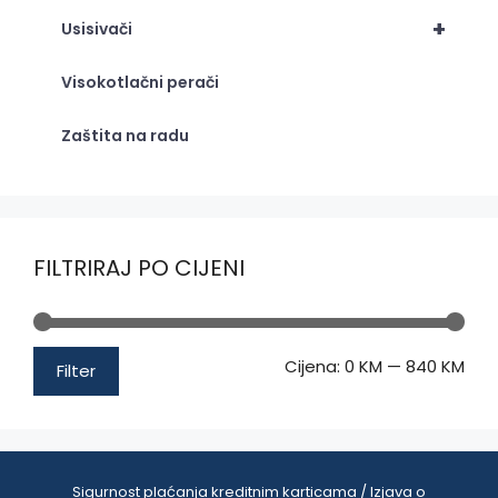
+
Usisivači
Visokotlačni perači
Zaštita na radu
FILTRIRAJ PO CIJENI
Min
Mak
Cijena:
0 KM
—
840 KM
Filter
cije
cije
Sigurnost plaćanja kreditnim karticama / Izjava o