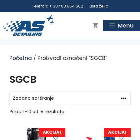
Preskoči
Telefon: + 387 63 654 602
Lista želja
na
sadržaj
Menu
Početna
/ Proizvodi označeni “SGCB”
SGCB
Prikaz 1–10 od 18 rezultata
AKCIJA!
AKCIJA!