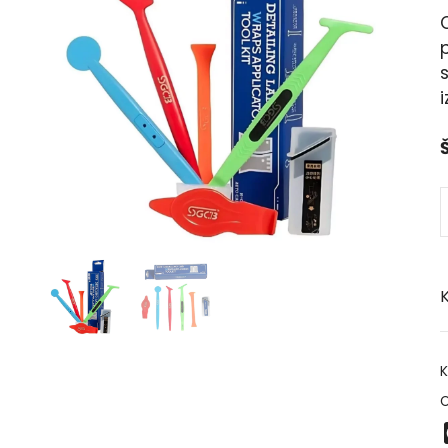
s
Š
K
K
O