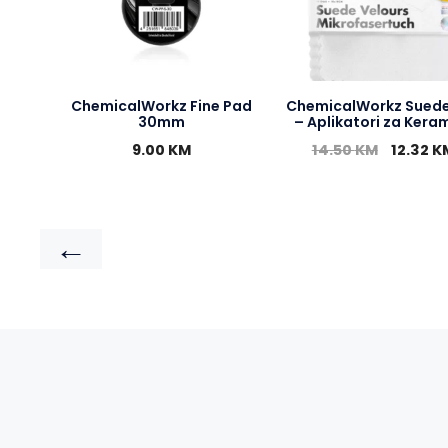
ChemicalWorkz Fine Pad
ChemicalWorkz Suede
30mm
– Aplikatori za Kera
9.00
KM
14.50
KM
12.32
K
←