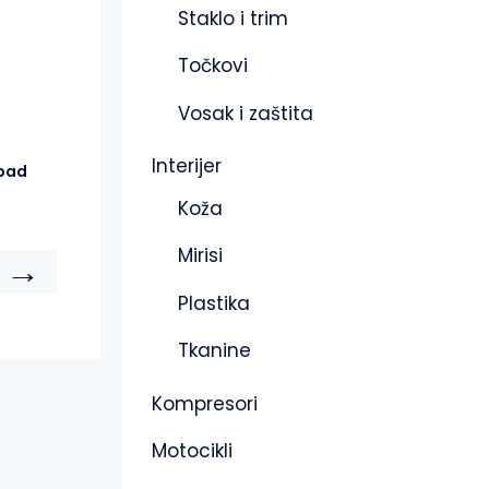
Staklo i trim
Točkovi
Vosak i zaštita
Interijer
pad
Koža
Mirisi
→
Plastika
Tkanine
Kompresori
Motocikli