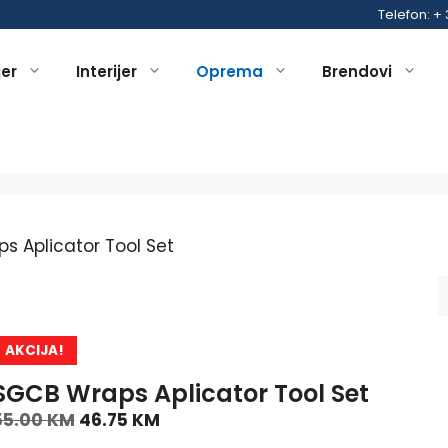
Telefon: +
jer
Interijer
Oprema
Brendovi
s Aplicator Tool Set
AKCIJA!
SGCB Wraps Aplicator Tool Set
55.00
KM
46.75
KM