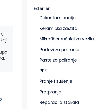
Exterijer
Dekontaminacija
Keramička zaštita
e,
Mikrofiber ručnici za vozila
koji
Padovi za poliranje
tupa
ka.
Paste za poliranje
PPF
Pranje i sušenje
Pretpranje
Reparacija stakala