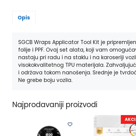
Opis
SGCB Wraps Applicator Tool Kit je pripremljen
folije i PPF. Ovaj set alata, koji vam omoguć
nastaju pri radu i na staklu i na karoseriji voz
visokokvalitetnog TPU materijala. Zahvaljujuć
i održava tokom nanošenja. Srednje je tvrdoće
Ne grebe boju vozila.
Najprodavaniji proizvodi
AKCI