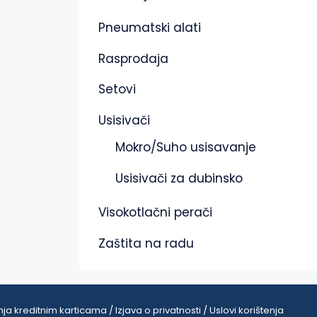
Pneumatski alati
Rasprodaja
Setovi
Usisivači
Mokro/Suho usisavanje
Usisivači za dubinsko
Visokotlačni perači
Zaštita na radu
ja kreditnim karticama / Izjava o privatnosti / Uslovi korištenja