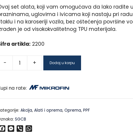
Ovaj set alata, koji vam omogućava da lako radite 
prazninama, uglovima i ivicama koji nastaju pri radu
taklu i na karoseriji vozila, bez oštećenja površine voz
izrađen je od visokokvalitetnog TPU materijala.
ifra artikla:
2200
-
+
Dodaj u korpu
upi na rate:
ategorije:
Akcija
,
Alati i oprema
,
Oprema
,
PPF
znaka:
SGCB
F
M
V
W