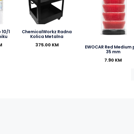
 10/1
ChemicalWorkz Radna
miku
Kolica Metalna
M
375.00
KM
EWOCAR Red Medium 
35 mm
7.90
KM