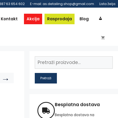
 387 63 654 602
E-mail: as.detailing.shop@gmail.com
Lista želja
Kontakt
Akcija
Rasprodaja
Blog
→
Pretraži
Besplatna dostava
Besplatna dostava na