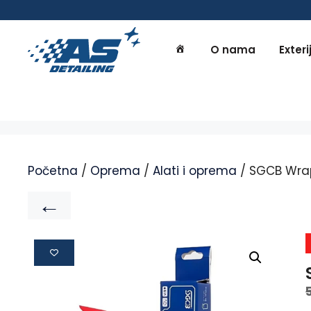
O nama
Exteri
Početna
/
Oprema
/
Alati i oprema
/ SGCB Wrap
←