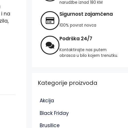
narudžbe iznad 180 KM
u
 i na
Sigurnost zajamčena
ila,
100% povrat novca
Podrška 24/7
Kontaktirajte nas putem
obrasca u bilo kojem trenutku.
Kategorije proizvoda
Akcija
Black Friday
Brusilice