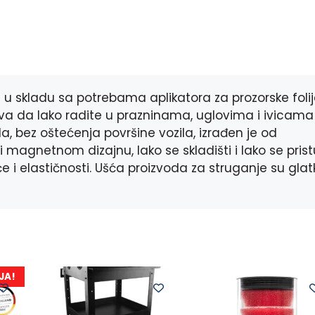
a
e
i
h
c
s
b
a
e
s
e
t
b
e
r
s
o
n
A
o
g
p
 u skladu sa potrebama aplikatora za prozorske folij
k
e
p
r
ava da lako radite u prazninama, uglovima i ivicama 
ila, bez oštećenja površine vozila, izrađen je od
i magnetnom dizajnu, lako se skladišti i lako se pris
 i elastičnosti. Ušća proizvoda za struganje su glat
JA!