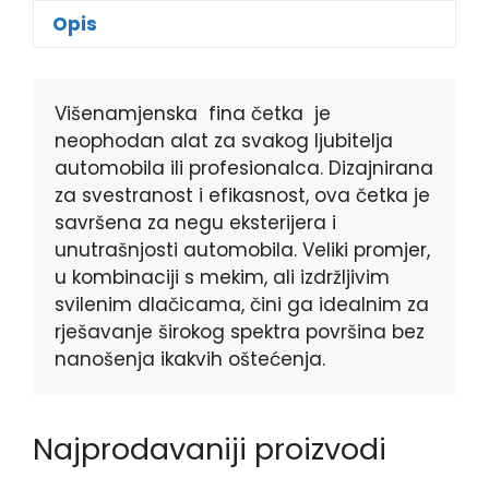
e
s
e
t
Opis
b
e
r
s
o
n
A
o
g
p
k
e
p
Višenamjenska
fina četka
je
r
neophodan alat za svakog ljubitelja
automobila ili profesionalca. Dizajnirana
za svestranost i efikasnost, ova četka je
savršena za negu eksterijera i
unutrašnjosti automobila. Veliki promjer,
u kombinaciji s mekim, ali izdržljivim
svilenim dlačicama, čini ga idealnim za
rješavanje širokog spektra površina bez
nanošenja ikakvih
oštećenja.
Najprodavaniji proizvodi