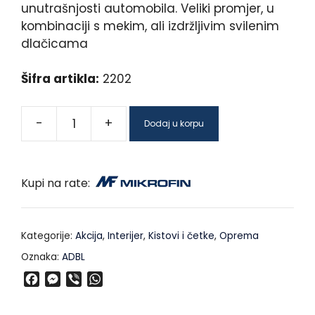
unutrašnjosti automobila. Veliki promjer, u
kombinaciji s mekim, ali izdržljivim svilenim
dlačicama
Šifra artikla:
2202
-
+
Dodaj u korpu
Kupi na rate:
Kategorije:
Akcija
,
Interijer
,
Kistovi i četke
,
Oprema
Oznaka:
ADBL
F
M
V
W
a
e
i
h
c
s
b
a