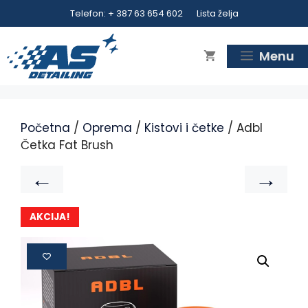
Telefon: + 387 63 654 602
Lista želja
Menu
Početna
/
Oprema
/
Kistovi i četke
/ Adbl
Četka Fat Brush
←
→
AKCIJA!