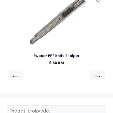
Ewocar PPF Knife Skalper
9.50
KM
←
→