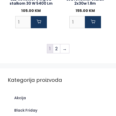
stalkom 30 W 5400 Lm
2x30w 1.8m
105.00
KM
155.00
KM
1
2
→
Kategorija proizvoda
Akcija
Black Friday