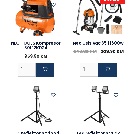
NEO TOOLS Kompresor
Neo Usisivač 35 l 1600w
50l 12K024
Original
Curr
249.90
KM
209.90
KM
359.90
KM
price
pric
was:
is:
249.90 KM.
209.
LED Reflektor s tripod
Led reflektor stalak