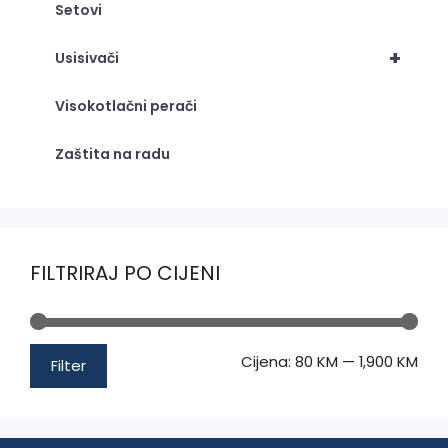
Setovi
+
Usisivači
Visokotlačni perači
Zaštita na radu
FILTRIRAJ PO CIJENI
Min
Mak
Cijena:
80 KM
—
1,900 KM
Filter
cije
cije