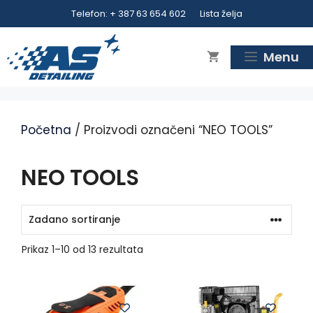
Preskoči
Telefon: + 387 63 654 602
Lista želja
na
sadržaj
Menu
Početna
/ Proizvodi označeni “NEO TOOLS”
NEO TOOLS
Prikaz 1–10 od 13 rezultata