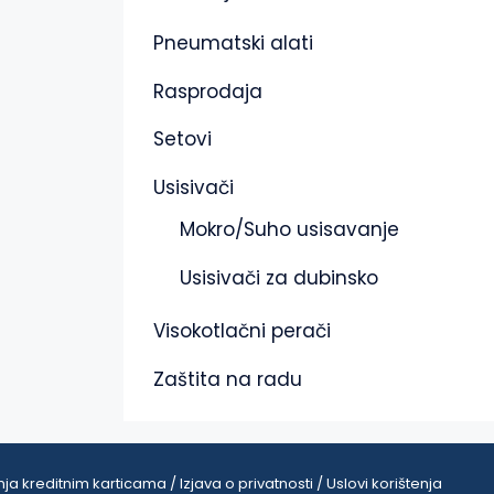
Pneumatski alati
Rasprodaja
Setovi
Usisivači
Mokro/Suho usisavanje
Usisivači za dubinsko
Visokotlačni perači
Zaštita na radu
ja kreditnim karticama / Izjava o privatnosti / Uslovi korištenja