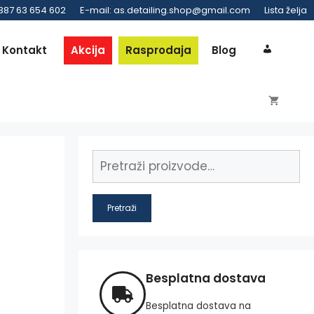
 387 63 654 602
E-mail: as.detailing.shop@gmail.com
Lista želja
Kontakt
Akcija
Rasprodaja
Blog
Pretraži
Besplatna dostava
Besplatna dostava na