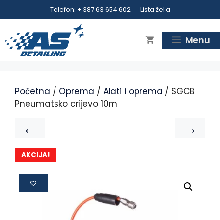
Telefon: + 387 63 654 602
Lista želja
Menu
Početna
/
Oprema
/
Alati i oprema
/ SGCB
Pneumatsko crijevo 10m
←
→
AKCIJA!