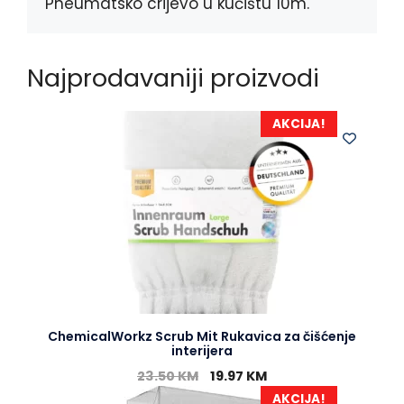
k
e
p
Pneumatsko crijevo u kućištu 10m.
r
Najprodavaniji proizvodi
AKCIJA!
ChemicalWorkz Scrub Mit Rukavica za čišćenje
interijera
23.50
KM
19.97
KM
AKCIJA!