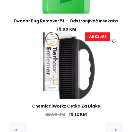
Ewocar Bug Remover 5L – Odstranjivač insekata
79.00
KM
AKCIJA!
ChemicalWorkz Četka Za Dlake
22.50
KM
19.12
KM
←
→