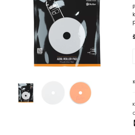
Š
K
K
O