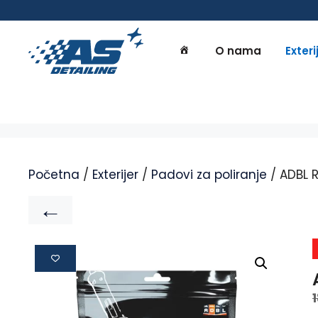
O nama
Exteri
Početna
/
Exterijer
/
Padovi za poliranje
/ ADBL 
←