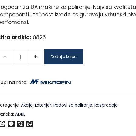
Pogodan za DA mašine za poliranje. Najviša kvalitet
komponenti i tečnost izrade osiguravaju vrhunski niv
perfomansi.
ifra artikla:
0826
-
+
Dodaj u korpu
upi na rate:
ategorije:
Akcija
,
Exterijer
,
Padovi za poliranje
,
Rasprodaja
znaka:
ADBL
F
M
V
W
a
e
i
h