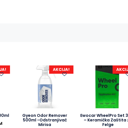
c
s
b
a
e
s
e
t
b
e
r
s
o
n
A
o
g
p
k
e
p
r
JA!
AKCIJA!
AKCI
00ml
Gyeon Odor Remover
Ewocar WheelPro Set 
500ml -Odstranjivač
– Keramička Zaštita 
M
Mirisa
Felge