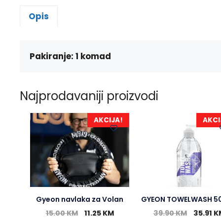
Opis
Pakiranje: 1 komad
Najprodavaniji proizvodi
AKCIJA!
AKCI
Gyeon navlaka za Volan
GYEON TOWELWASH 5
15.00
KM
11.25
KM
39.90
KM
35.91
K