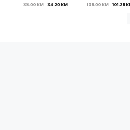
38.00
KM
34.20
KM
135.00
KM
101.25
K