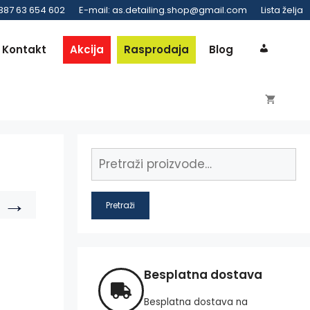
 387 63 654 602
E-mail: as.detailing.shop@gmail.com
Lista želja
Kontakt
Akcija
Rasprodaja
Blog
→
Pretraži
Besplatna dostava
Besplatna dostava na