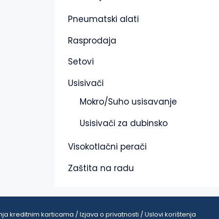
Pneumatski alati
Rasprodaja
Setovi
Usisivači
Mokro/Suho usisavanje
Usisivači za dubinsko
Visokotlačni perači
Zaštita na radu
ja kreditnim karticama / Izjava o privatnosti / Uslovi korištenja