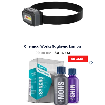
ChemicalWorkz Naglavna Lampa
99.00
KM
84.15
KM
AKCIJA!