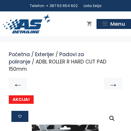
Telefon: + 387 63 654 602
Lista želja
Menu
Početna
/
Exterijer
/
Padovi za
poliranje
/ ADBL ROLLER R HARD CUT PAD
150mm
←
→
AKCIJA!