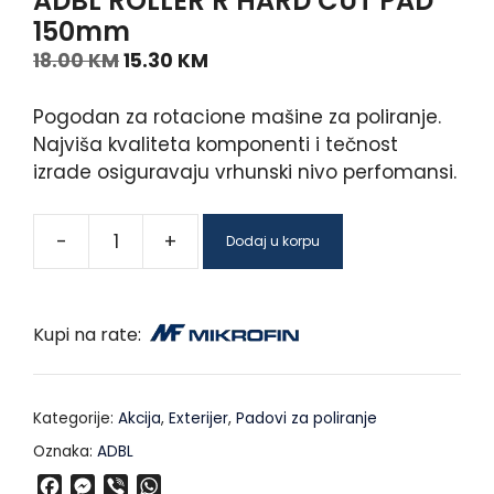
ADBL ROLLER R HARD CUT PAD
150mm
18.00
KM
15.30
KM
Pogodan za rotacione mašine za poliranje.
Najviša kvaliteta komponenti i tečnost
izrade osiguravaju vrhunski nivo perfomansi.
-
+
Dodaj u korpu
Kupi na rate:
Kategorije:
Akcija
,
Exterijer
,
Padovi za poliranje
Oznaka:
ADBL
F
M
V
W