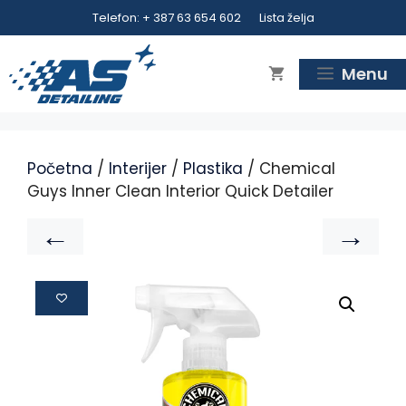
Telefon: + 387 63 654 602
Lista želja
Menu
Početna
/
Interijer
/
Plastika
/ Chemical
Guys Inner Clean Interior Quick Detailer
←
→