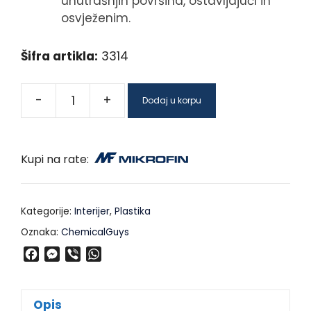
unutrašnjih površina, ostavljajući ih
osvježenim.
Šifra artikla:
3314
-
+
Dodaj u korpu
Kupi na rate:
Kategorije:
Interijer
,
Plastika
Oznaka:
ChemicalGuys
F
M
V
W
a
e
i
h
c
s
b
a
e
s
e
t
Opis