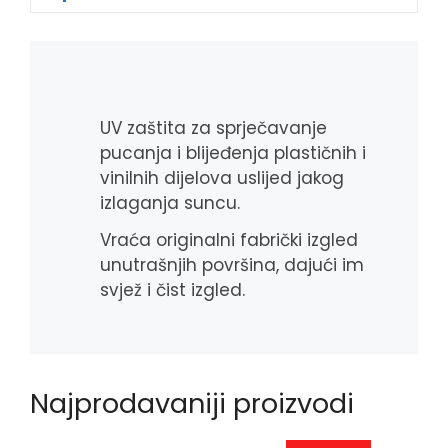
b
e
r
s
o
n
A
o
g
p
k
e
p
r
UV zaštita za sprječavanje
pucanja i blijeđenja plastičnih i
vinilnih dijelova uslijed jakog
izlaganja suncu.
Vraća originalni fabrički izgled
unutrašnjih površina, dajući im
svjež i čist izgled.
Najprodavaniji proizvodi