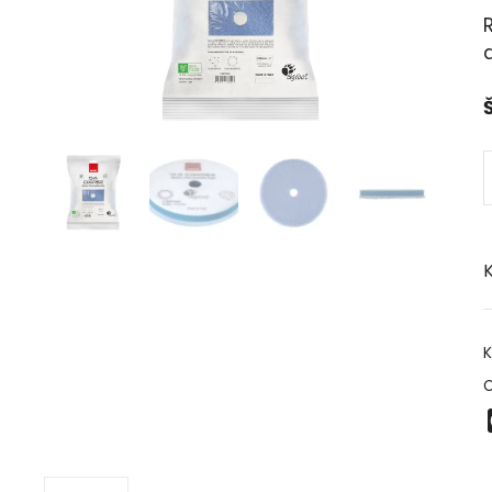
d
Š
K
K
O