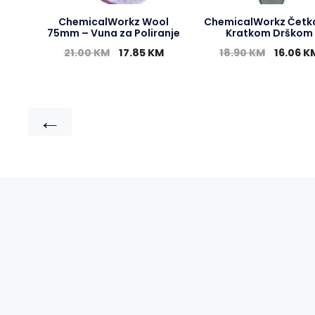
ChemicalWorkz Wool
ChemicalWorkz Četk
75mm – Vuna za Poliranje
Kratkom Drškom
21.00
KM
17.85
KM
18.90
KM
16.06
K
←