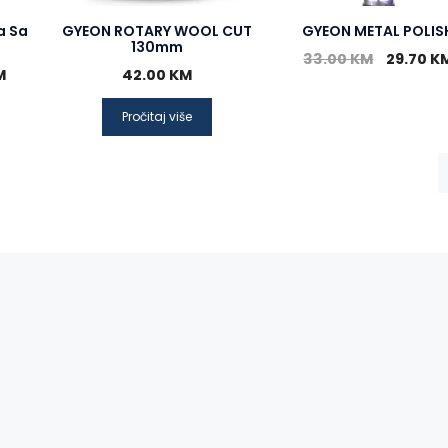
a Sa
GYEON ROTARY WOOL CUT
GYEON METAL POLIS
130mm
33.00
KM
29.70
K
M
42.00
KM
Pročitaj više