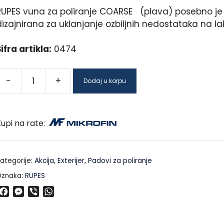
RUPES vuna za poliranje COARSE (plava) posebno je
izajnirana za uklanjanje ozbiljnih nedostataka na la
ifra artikla:
0474
-
+
Dodaj u korpu
upi na rate:
ategorije:
Akcija
,
Exterijer
,
Padovi za poliranje
znaka:
RUPES
F
M
V
W
a
e
i
h
c
s
b
a