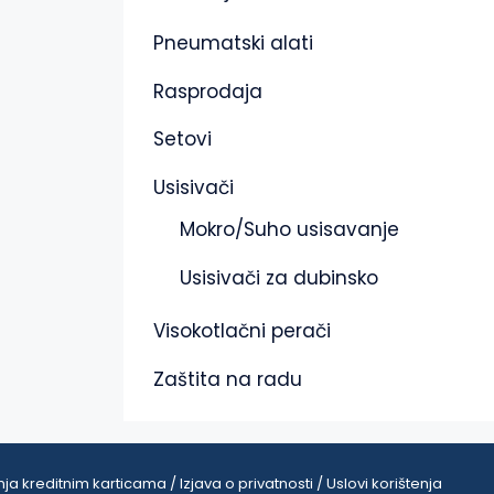
Pneumatski alati
Rasprodaja
Setovi
Usisivači
Mokro/Suho usisavanje
Usisivači za dubinsko
Visokotlačni perači
Zaštita na radu
ja kreditnim karticama / Izjava o privatnosti / Uslovi korištenja