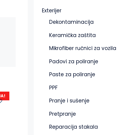
Exterijer
Dekontaminacija
Keramička zaštita
Mikrofiber ručnici za vozila
Padovi za poliranje
Paste za poliranje
PPF
JA!
Pranje i sušenje
Pretpranje
Reparacija stakala