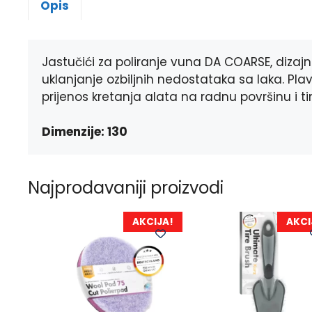
Opis
Jastučići za poliranje vuna DA COARSE, dizajn
uklanjanje ozbiljnih nedostataka sa laka. Pla
prijenos kretanja alata na radnu površinu i 
Dimenzije: 130
Najprodavaniji proizvodi
AKCIJA!
AKCI