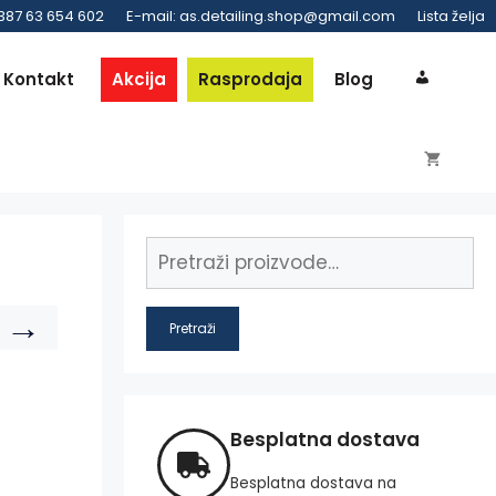
 387 63 654 602
E-mail: as.detailing.shop@gmail.com
Lista želja
Kontakt
Akcija
Rasprodaja
Blog
→
Pretraži
Besplatna dostava
Besplatna dostava na