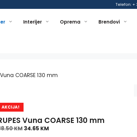
Telefon: +
jer
Interijer
Oprema
Brendovi
 Vuna COARSE 130 mm
AKCIJA!
RUPES Vuna COARSE 130 mm
38.50
KM
34.65
KM