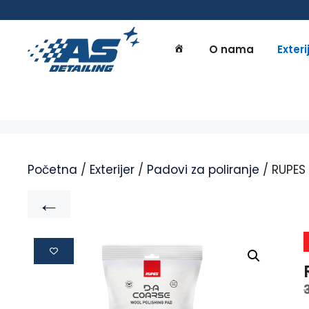
O nama
Exteri
Početna
/
Exterijer
/
Padovi za poliranje
/ RUPES
←