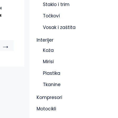
Staklo i trim
H
Točkovi
M
Vosak i zaštita
Interijer
→
Koža
Mirisi
Plastika
Tkanine
Kompresori
Motocikli