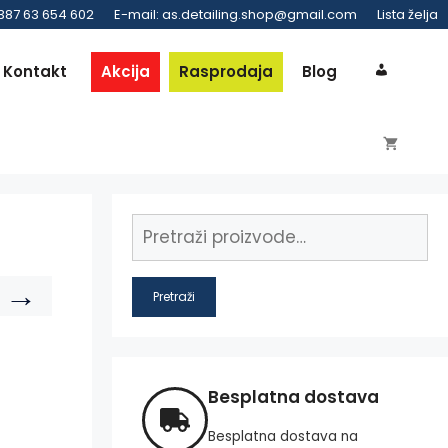
 387 63 654 602
E-mail: as.detailing.shop@gmail.com
Lista želja
Kontakt
Akcija
Rasprodaja
Blog
→
Pretraži
Besplatna dostava
Besplatna dostava na