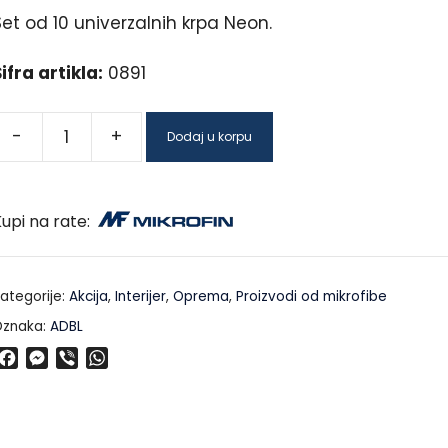
et od 10 univerzalnih krpa Neon.
ifra artikla:
0891
-
+
Dodaj u korpu
upi na rate:
ategorije:
Akcija
,
Interijer
,
Oprema
,
Proizvodi od mikrofibe
znaka:
ADBL
F
M
V
W
a
e
i
h
c
s
b
a
e
s
e
t
b
e
r
s