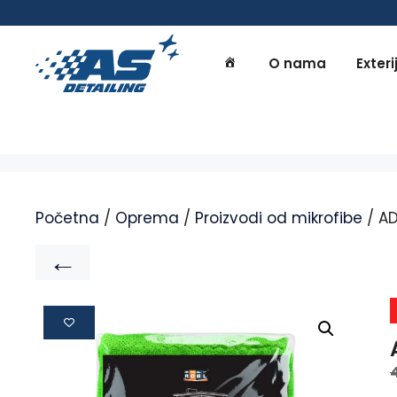
O nama
Exteri
Početna
/
Oprema
/
Proizvodi od mikrofibe
/ AD
←