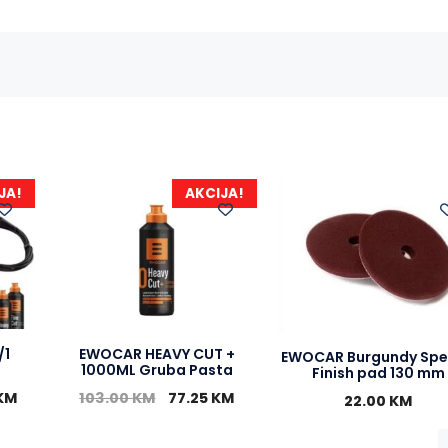
o
n
A
o
g
p
k
e
p
r
JA!
AKCIJA!
/1
EWOCAR HEAVY CUT +
EWOCAR Burgundy Spe
1000ML Gruba Pasta
Finish pad 130 mm
KM
103.00
KM
77.25
KM
22.00
KM