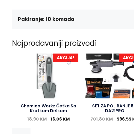
Pakiranje: 10 komada
Najprodavaniji proizvodi
AKCIJA!
AKCI
ChemicalWorkz Četka Sa
SET ZA POLIRANJE 6
Kratkom Drškom
DA21PRO
18.90
KM
16.06
KM
701.80
KM
596.55