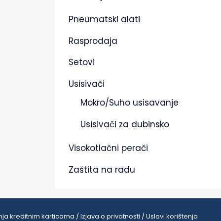
Pneumatski alati
Rasprodaja
Setovi
Usisivači
Mokro/Suho usisavanje
Usisivači za dubinsko
Visokotlačni perači
Zaštita na radu
ja kreditnim karticama / Izjava o privatnosti / Uslovi korištenja