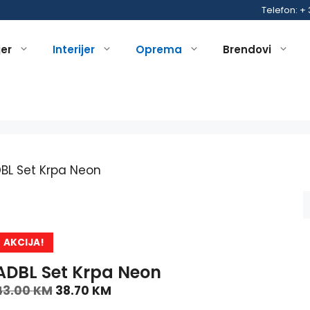
Telefon: +
jer
Interijer
Oprema
Brendovi
BL Set Krpa Neon
AKCIJA!
ADBL Set Krpa Neon
43.00
KM
38.70
KM