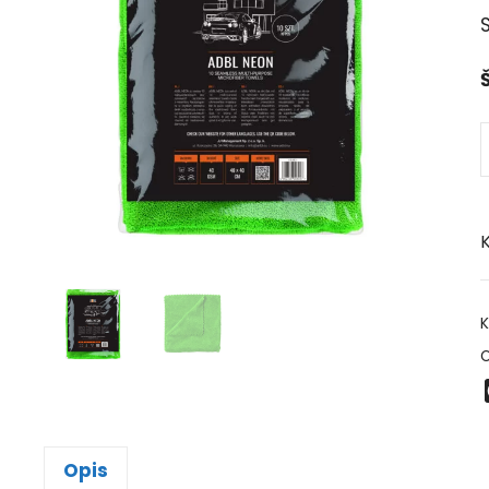
S
Š
K
K
O
Opis