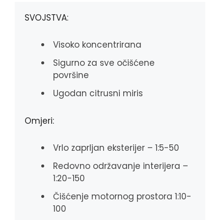
o
g
p
k
e
p
SVOJSTVA:
r
Visoko koncentrirana
Sigurno za sve očišćene
površine
Ugodan citrusni miris
Omjeri:
Vrlo zaprljan eksterijer – 1:5-50
Redovno održavanje interijera –
1:20-150
Čišćenje motornog prostora 1:10-
100