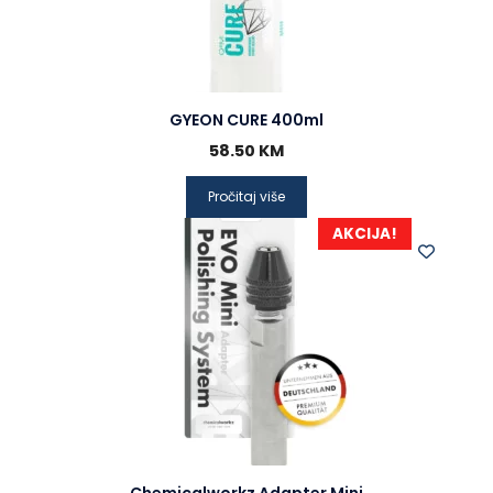
GYEON CURE 400ml
58.50
KM
Pročitaj više
AKCIJA!
Chemicalworkz Adapter Mini