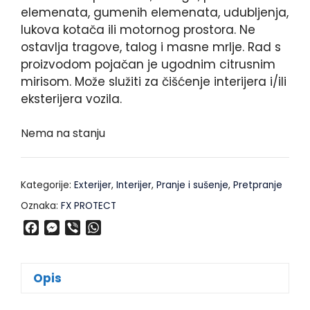
elemenata, gumenih elemenata, udubljenja,
lukova kotača ili motornog prostora. Ne
ostavlja tragove, talog i masne mrlje. Rad s
proizvodom pojačan je ugodnim citrusnim
mirisom. Može služiti za čišćenje interijera i/ili
eksterijera vozila.
Nema na stanju
Kategorije:
Exterijer
,
Interijer
,
Pranje i sušenje
,
Pretpranje
Oznaka:
FX PROTECT
F
M
V
W
a
e
i
h
c
s
b
a
e
s
e
t
Opis
b
e
r
s
o
n
A