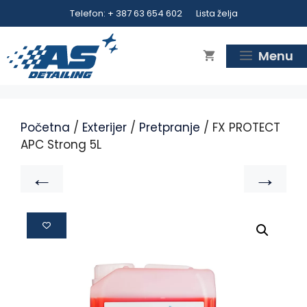
Telefon: + 387 63 654 602
Lista želja
Menu
Početna
/
Exterijer
/
Pretpranje
/ FX PROTECT
APC Strong 5L
←
→