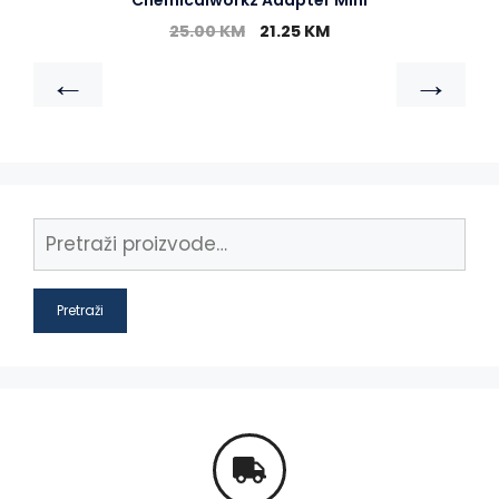
25.00
KM
21.25
KM
←
→
Pretraži