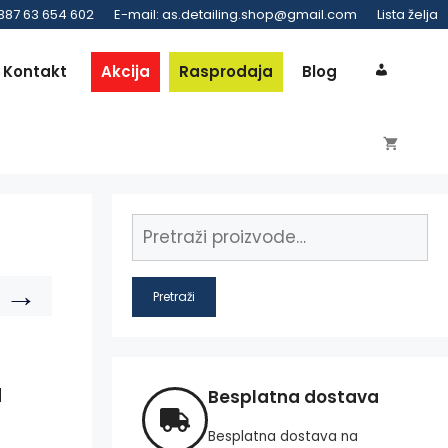
 387 63 654 602
E-mail: as.detailing.shop@gmail.com
Lista želja
Kontakt
Akcija
Rasprodaja
Blog
→
Pretraži
a
Besplatna dostava
Besplatna dostava na