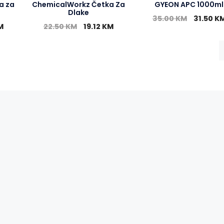
a za
ChemicalWorkz Četka Za
GYEON APC 1000ml
Dlake
35.00
KM
31.50
K
M
22.50
KM
19.12
KM