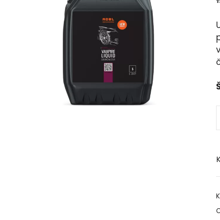
p
č
Š
K
K
O