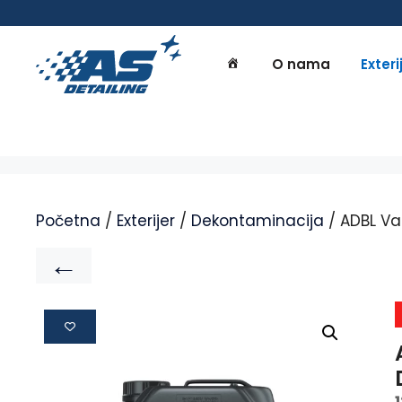
O nama
Exteri
Početna
/
Exterijer
/
Dekontaminacija
/ ADBL Va
←