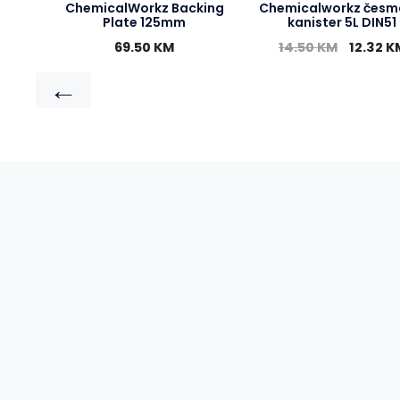
ChemicalWorkz Backing
Chemicalworkz česm
Plate 125mm
kanister 5L DIN51
69.50
KM
14.50
KM
12.32
K
←