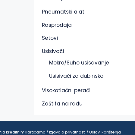
Pneumatski alati
Rasprodaja
Setovi
Usisivači
Mokro/Suho usisavanje
Usisivači za dubinsko
Visokotlačni perači
Zaštita na radu
ja kreditnim karticama / Izjava o privatnosti / Uslovi korištenja