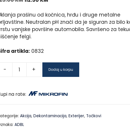
125.00
KM
112.50
KM
Uklanja prašinu od kočnica, hrđu i druge metalne
rljavštine. Neutralan pH znači da je siguran za bilo k
vrstu vanjske površine automobila. Savršeno za teku
išćenje felgi.
ifra artikla:
0832
-
+
Dodaj u korpu
upi na rate:
ategorije:
Akcija
,
Dekontaminacija
,
Exterijer
,
Točkovi
znaka:
ADBL