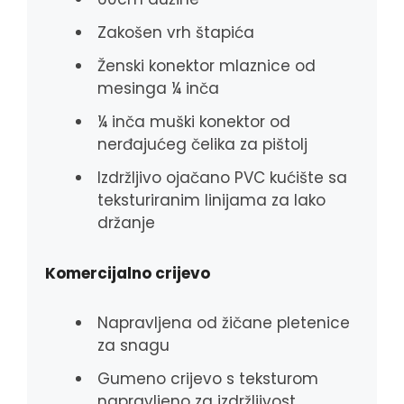
Zakošen vrh štapića
Ženski konektor mlaznice od
mesinga ¼ inča
¼ inča muški konektor od
nerđajućeg čelika za pištolj
Izdržljivo ojačano PVC kućište sa
teksturiranim linijama za lako
držanje
Komercijalno crijevo
Napravljena od žičane pletenice
za snagu
Gumeno crijevo s teksturom
napravljeno za izdržljivost