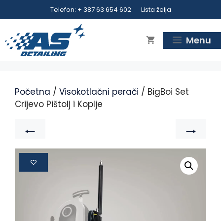
Telefon: + 387 63 654 602
Lista želja
Menu
Početna
/
Visokotlačni perači
/ BigBoi Set
Crijevo Pištolj i Koplje
←
→