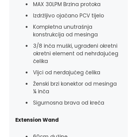
MAX 30LPM Brzina protoka
Izdržljivo ojačano PCV tijelo
Kompletna unutrašnja
konstrukcija od mesinga
3/8 inča muški, ugrađeni okretni
okretni element od nehrđajućeg
čelika
Vijci od nerđajućeg čelika
Ženski brzi konektor od mesinga
¼ inča
Sigurnosna brava od kreča
Extension Wand
60cm dužine