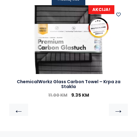
AKCIJA!
ChemicalWorkz Glass Carbon Towel – Krpa za
Stakla
11.00
KM
9.35
KM
←
→