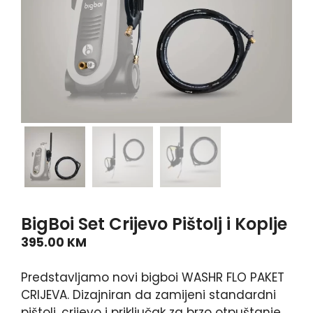
BigBoi Set Crijevo Pištolj i Koplje
395.00
KM
Predstavljamo novi bigboi WASHR FLO PAKET
CRIJEVA. Dizajniran da zamijeni standardni
pištolj, crijevo i priključak za brzo otpuštanje.