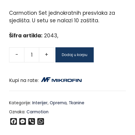
Carmotion Set jednokratnih presvlaka za
sjedišta. U setu se nalazi 10 zaštita.
Šifra artikla:
2043,
-
+
Dodaj u korpu
Kupi na rate:
Kategorije:
Interijer
,
Oprema
,
Tkanine
Oznaka:
Carmotion
F
M
V
W
a
e
i
h
c
s
b
a