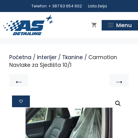
Telefon: + 387 63 654 602
Lista želja
Menu
Početna
/
Interijer
/
Tkanine
/ Carmotion
Navlake za Sjedišta 10/1
←
→