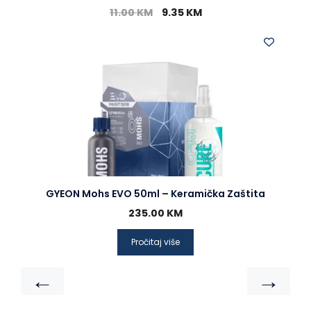
11.00
KM
9.35
KM
GYEON Mohs EVO 50ml – Keramička Zaštita
235.00
KM
Pročitaj više
←
→