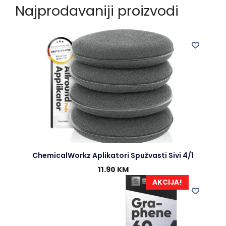
Najprodavaniji proizvodi
e
s
e
t
b
e
r
s
o
n
A
o
g
p
k
e
p
r
ChemicalWorkz Aplikatori Spužvasti Sivi 4/1
11.90
KM
AKCIJA!