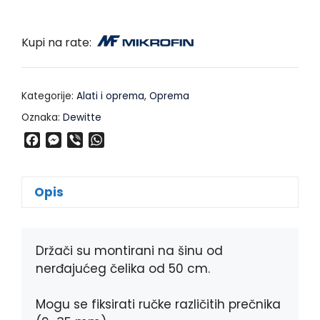
Kupi na rate:
Kategorije:
Alati i oprema
,
Oprema
Oznaka:
Dewitte
F
M
V
W
a
e
i
h
c
s
b
a
e
s
e
t
Opis
b
e
r
s
o
n
A
o
g
p
k
e
p
Držači su montirani na šinu od
r
nerđajućeg čelika od 50 cm.
Mogu se fiksirati ručke različitih prečnika