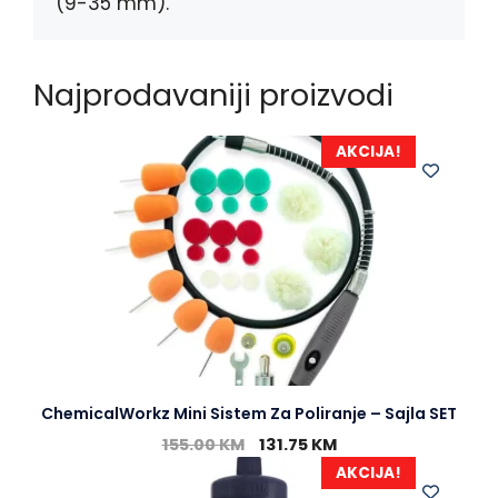
(9-35 mm).
Najprodavaniji proizvodi
AKCIJA!
ChemicalWorkz Mini Sistem Za Poliranje – Sajla SET
155.00
KM
131.75
KM
AKCIJA!