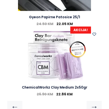
Gyeon Papirne Patosice 25/1
24.50
KM
22.05
KM
AKCIJA!
ChemicalWorkz Clay Medium 2x50gr
26.90
KM
22.86
KM
←
→