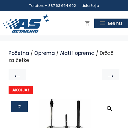
Telefon: + 387 63 654 602
Lista želja
Menu
Početna
/
Oprema
/
Alati i oprema
/ Držač
za četke
←
→
AKCIJA!