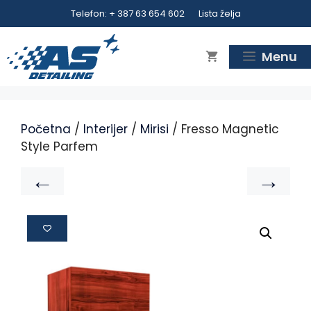
Telefon: + 387 63 654 602
Lista želja
Menu
Početna
/
Interijer
/
Mirisi
/ Fresso Magnetic
Style Parfem
←
→