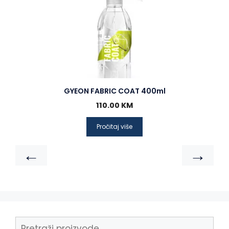
GYEON FABRIC COAT 400ml
110.00
KM
Pročitaj više
←
→