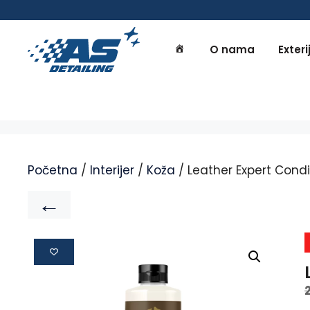
O nama
Exteri
Početna
/
Interijer
/
Koža
/ Leather Expert Cond
←