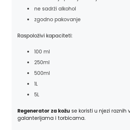
ne sadrži alkohol
zgodno pakovanje
Raspoloživi kapaciteti:
100 ml
250ml
500ml
1L
5L
Regenerator za kožu
se koristi u njezi razn
galanterijama i torbicama.