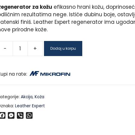
Regenerator za kožu
efikasno hrani kožu, doprinoseć
dličnim rezultatima nege. Ističe dubinu boje, ostavlj
satenski finiš. Leather Expert regenerator ima ugodan
nove prirodne kože.
-
+
Dodaj u korpu
upi na rate:
ategorije:
Akcija
,
Koža
znaka:
Leather Expert
F
M
V
W
a
e
i
h
c
s
b
a