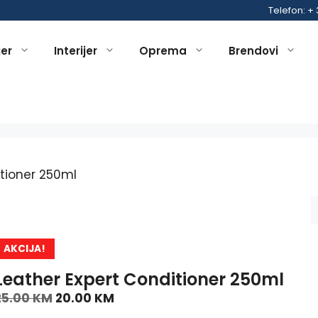
Telefon: +
jer
Interijer
Oprema
Brendovi
itioner 250ml
AKCIJA!
Leather Expert Conditioner 250ml
25.00
KM
20.00
KM