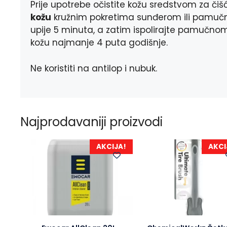
Prije upotrebe očistite kožu sredstvom za čiš
kožu
kružnim pokretima sunđerom ili pamučn
upije 5 minuta, a zatim ispolirajte pamučno
kožu najmanje 4 puta godišnje.
Ne koristiti na antilop i nubuk.
Najprodavaniji proizvodi
AKCIJA!
AKCI