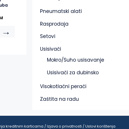
+
ruba
Pneumatski alati
M
Rasprodaja
→
Setovi
Usisivači
Mokro/Suho usisavanje
Usisivači za dubinsko
Visokotlačni perači
Zaštita na radu
ja kreditnim karticama / Izjava o privatnosti / Uslovi korištenja