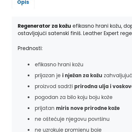
Opis
Regenerator za kožu
efikasno hrani kožu, dop
ostavljajući satenski finiš. Leather Expert r
Prednosti:
efikasno hrani kožu
prijazan je
i nježan za kožu
zahvaljuju
proizvod sadrži
prirodna ulja i voskov
pogodan za bilo koju boju kože
prijatan
miris nove prirodne kože
ne oštećuje njegovu površinu
ne uzrokuje promjenu boje