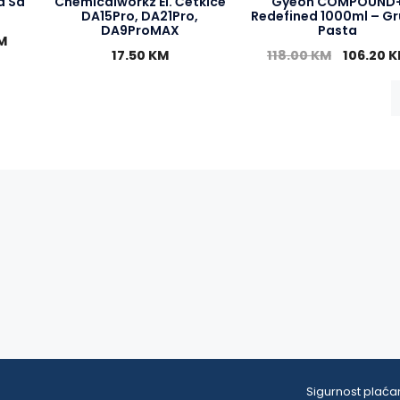
a Sa
Chemicalworkz El. Četkice
Gyeon COMPOUND
DA15Pro, DA21Pro,
Redefined 1000ml – G
DA9ProMAX
Pasta
M
17.50
KM
118.00
KM
106.20
K
Sigurnost plaćan