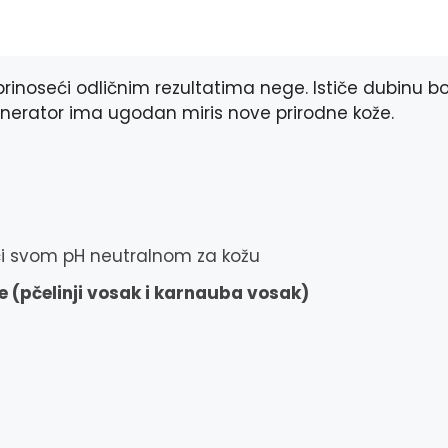
e
s
e
t
b
e
r
s
o
n
A
o
g
p
rinoseći odličnim rezultatima nege. Ističe dubinu bo
k
e
p
r
egenerator ima ugodan miris nove prirodne kože.
ći svom pH neutralnom za kožu
e (pčelinji vosak i karnauba vosak)