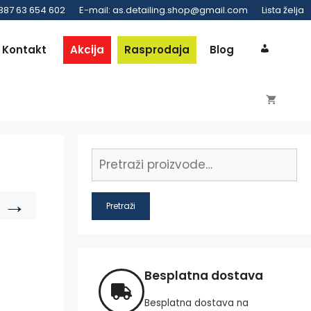
 387 63 654 602
E-mail: as.detailing.shop@gmail.com
Lista želja
Kontakt
Akcija
Rasprodaja
Blog
→
Pretraži
Besplatna dostava
Besplatna dostava na