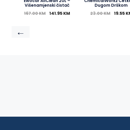
Ewocar AllClean 20L –
ChemicalWorkz Četk
Višenamjenski čistač
Dugom Drškom
167.00
KM
141.95
KM
23.00
KM
19.55
K
←