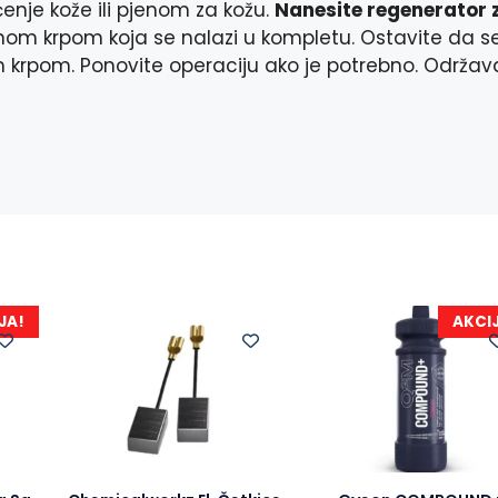
ćenje kože ili pjenom za kožu.
Nanesite regenerator 
om krpom koja se nalazi u kompletu. Ostavite da s
m krpom. Ponovite operaciju ako je potrebno. Održav
JA!
AKCI