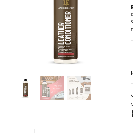
o
K
K
O