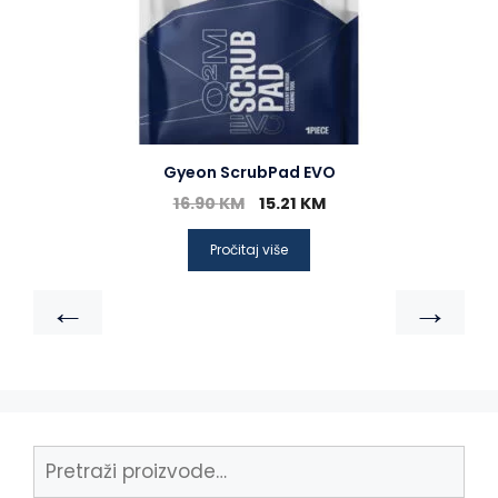
Gyeon ScrubPad EVO
16.90
KM
15.21
KM
Pročitaj više
←
→