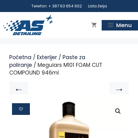
Telefon: + 387 63 654 602
Lista želja
Menu
Početna
/
Exterijer
/
Paste za
poliranje
/ Meguiars M101 FOAM CUT
COMPOUND 946ml
←
→