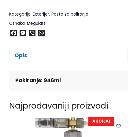
Kategorije:
Exterijer
,
Paste za poliranje
Oznaka:
Meguiars
F
M
V
W
a
e
i
h
c
s
b
a
e
s
e
t
Opis
b
e
r
s
o
n
A
o
g
p
k
e
p
Pakiranje: 946ml
r
Najprodavaniji proizvodi
AKCIJA!