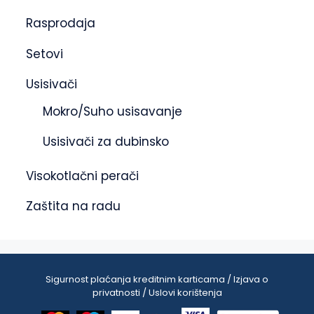
Rasprodaja
Setovi
Usisivači
Mokro/Suho usisavanje
Usisivači za dubinsko
Visokotlačni perači
Zaštita na radu
Sigurnost plaćanja kreditnim karticama / Izjava o
privatnosti / Uslovi korištenja