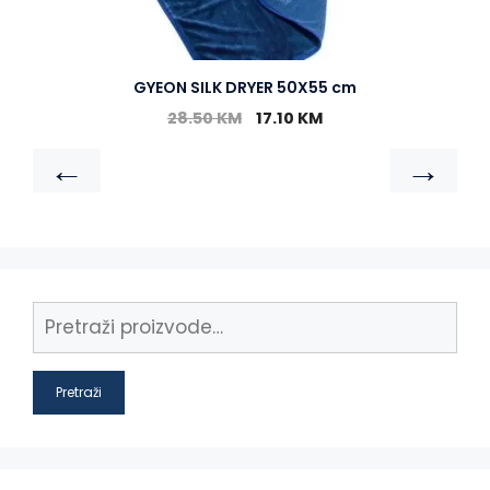
GYEON SILK DRYER 50X55 cm
28.50
KM
17.10
KM
←
→
Pretraži