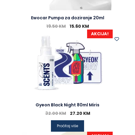
Ewocar Pumpa za doziranje 20ml
19.50
KM
15.60
KM
AKCIJA!
Gyeon Black Night 80ml Miris
32.00
KM
27.20
KM
Pročitaj više