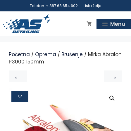
Telefon: + 387 63 654 602
Lista želja
Menu
Početna
/
Oprema
/
Brušenje
/ Mirka Abralon
P3000 150mm
←
→