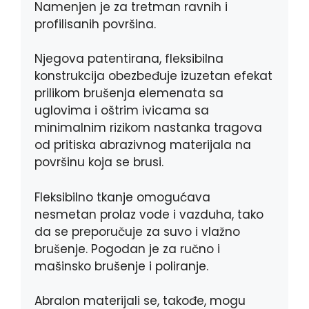
Namenjen je za tretman ravnih i
profilisanih površina.
Njegova patentirana, fleksibilna
konstrukcija obezbeđuje izuzetan efekat
prilikom brušenja elemenata sa
uglovima i oštrim ivicama sa
minimalnim rizikom nastanka tragova
od pritiska abrazivnog materijala na
površinu koja se brusi.
Fleksibilno tkanje omogućava
nesmetan prolaz vode i vazduha, tako
da se preporučuje za suvo i vlažno
brušenje. Pogodan je za ručno i
mašinsko brušenje i poliranje.
Abralon materijali se, takođe, mogu