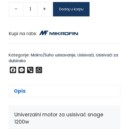
-
+
Dodaj u korpu
Kupi na rate:
Kategorije:
Mokro/Suho usisavanje
,
Usisivači
,
Usisivači za
dubinsko
F
M
V
W
a
e
i
h
c
s
b
a
e
s
e
t
Opis
b
e
r
s
o
n
A
o
g
p
k
e
p
Univerzalni motor za usisivač snage
r
1200w