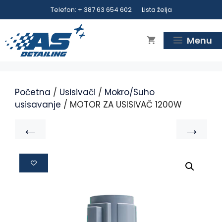
Telefon: + 387 63 654 602
Lista želja
Menu
Početna
/
Usisivači
/
Mokro/Suho
usisavanje
/ MOTOR ZA USISIVAČ 1200W
←
→