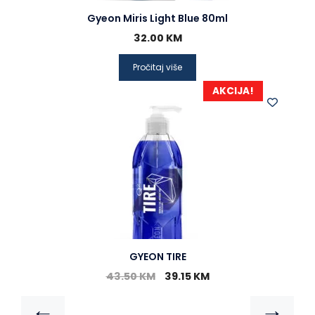
Gyeon Miris Light Blue 80ml
32.00
KM
Pročitaj više
AKCIJA!
GYEON TIRE
43.50
KM
39.15
KM
←
→