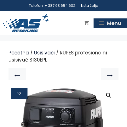
Telefon: + 387 63 654 602
Lista želja
Menu
Početna
/
Usisivači
/ RUPES profesionalni
usisivač S130EPL
←
→