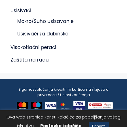
Usisivači
Mokro/Suho usisavanje
Usisivači za dubinsko
Visokotlačni perači
Zaštita na radu
Sigurnost plaćanja kreditnim karticama / Izjava o
privatnosti / Uslovi korištenja
Ova web stranica koristi kolačiće za poboljšanje vašeg
1,449.90
KM
Dodaj u korpu
iskustva.
Postavke kolačića
Prihvati
2025 © ASdetailing | Sva prava zadržana