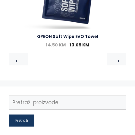
GYEON Soft Wipe EVO Towel
14.50
KM
13.05
KM
←
→
Pretraži