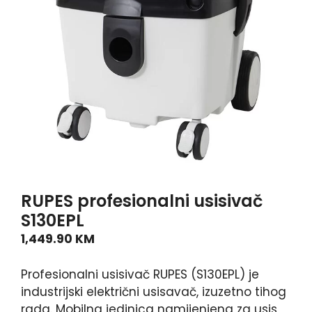
RUPES profesionalni usisivač
S130EPL
1,449.90
KM
Profesionalni usisivač RUPES (S130EPL) je
industrijski električni usisavač, izuzetno tihog
rada. Mobilna jedinica namijenjena za usis