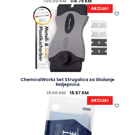
135.00
KM
114.75
KM
AKCIJA!
ChemicalWorkz Set Strugalica za Skidanje
Naljepnica
19.50
KM
16.57
KM
AKCIJA!