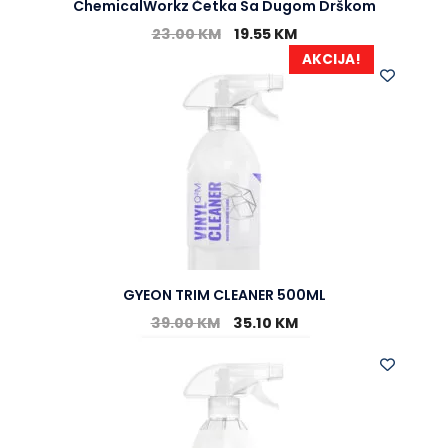
ChemicalWorkz Četka Sa Dugom Drškom
23.00
KM
19.55
KM
AKCIJA!
GYEON TRIM CLEANER 500ML
39.00
KM
35.10
KM