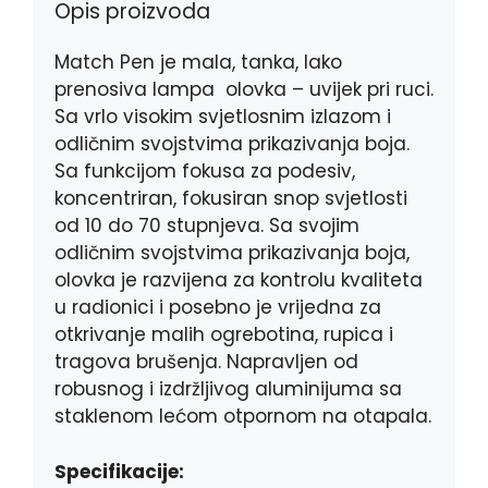
k
e
p
Opis proizvoda
r
Match Pen je mala, tanka, lako
prenosiva lampa olovka – uvijek pri ruci.
Sa vrlo visokim svjetlosnim izlazom i
odličnim svojstvima prikazivanja boja.
Sa funkcijom fokusa za podesiv,
koncentriran, fokusiran snop svjetlosti
od 10 do 70 stupnjeva. Sa svojim
odličnim svojstvima prikazivanja boja,
olovka je razvijena za kontrolu kvaliteta
u radionici i posebno je vrijedna za
otkrivanje malih ogrebotina, rupica i
tragova brušenja. Napravljen od
robusnog i izdržljivog aluminijuma sa
staklenom lećom otpornom na otapala.
Specifikacije: