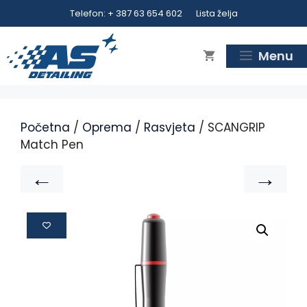
Telefon: + 387 63 654 602
Lista želja
Menu
Početna
/
Oprema
/
Rasvjeta
/ SCANGRIP
Match Pen
←
→