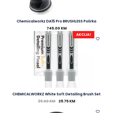
Chemicalworkz DA15 Pro BRUSHLESS Polirka
745.00
KM
AKCIJA!
CHEMICALWORKZ White Soft Detailing Brush Set
35.00
KM
29.75
KM