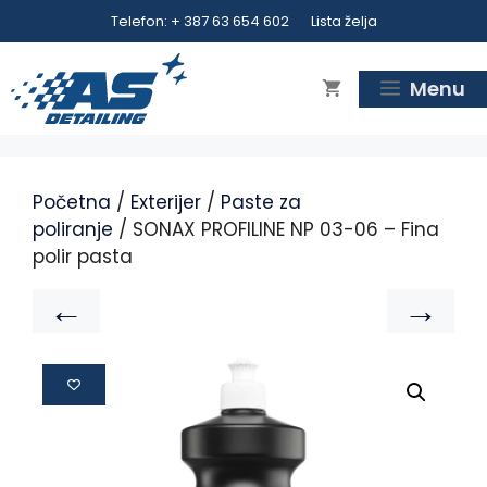
Telefon: + 387 63 654 602
Lista želja
Menu
Početna
/
Exterijer
/
Paste za
poliranje
/ SONAX PROFILINE NP 03-06 – Fina
polir pasta
←
→