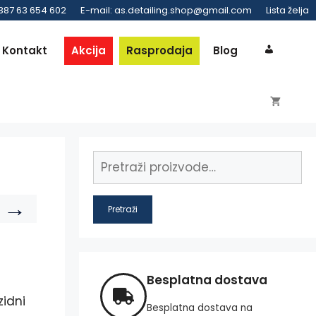
 387 63 654 602
E-mail: as.detailing.shop@gmail.com
Lista želja
Kontakt
Akcija
Rasprodaja
Blog
→
Pretraži
Besplatna dostava
zidni
Besplatna dostava na