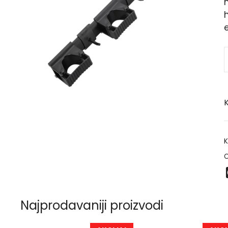
h
K
K
O
Najprodavaniji proizvodi