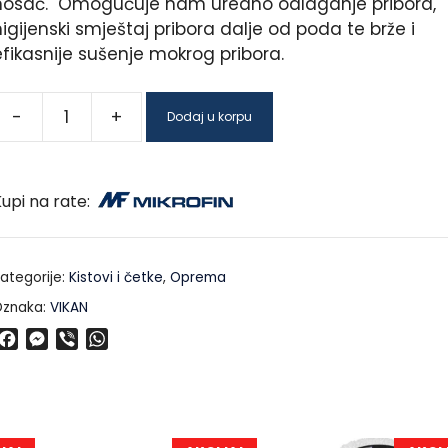
nosač. Omogućuje nam uredno odlaganje pribora,
igijenski smještaj pribora dalje od poda te brže i
efikasnije sušenje mokrog pribora.
-
+
Dodaj u korpu
upi na rate:
ategorije:
Kistovi i četke
,
Oprema
znaka:
VIKAN
F
M
V
W
a
e
i
h
c
s
b
a
e
s
e
t
b
e
r
s