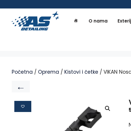
O nama
Exteri
Početna
/
Oprema
/
Kistovi i četke
/ VIKAN Nos
←
N