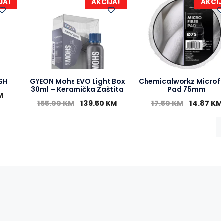
o
n
A
JA!
AKCIJA!
AKCI
o
g
p
k
e
p
r
SH
GYEON Mohs EVO Light Box
Chemicalworkz Microf
30ml – Keramička Zaštita
Pad 75mm
M
155.00
KM
139.50
KM
17.50
KM
14.87
K