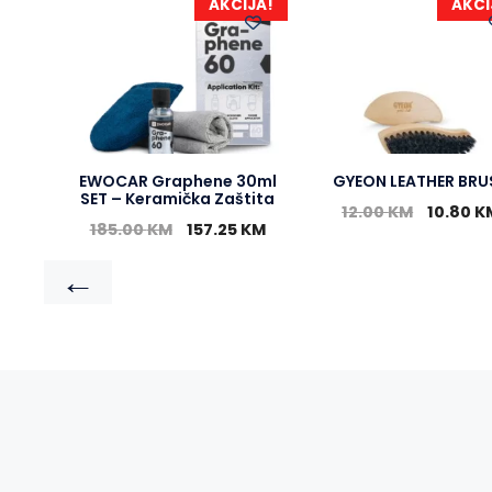
AKCIJA!
AKCI
EWOCAR Graphene 30ml
GYEON LEATHER BRU
SET – Keramička Zaštita
12.00
KM
10.80
K
185.00
KM
157.25
KM
←