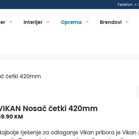
Telefon: +
jer
Interijer
Oprema
Brendovi
ač četki 420mm
VIKAN Nosač četki 420mm
59.90
KM
ajbolje rješenje za odlaganje Vikan pribora je Vikan 