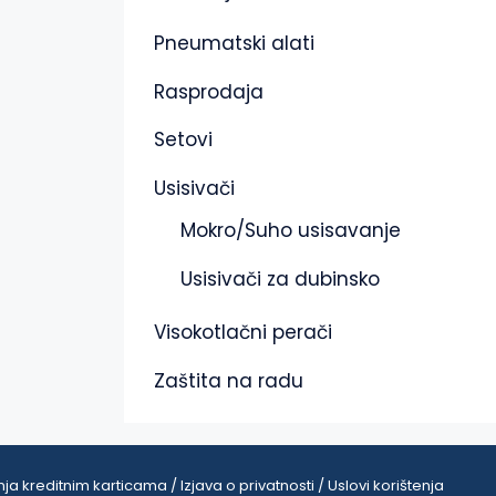
Pneumatski alati
Rasprodaja
Setovi
Usisivači
Mokro/Suho usisavanje
Usisivači za dubinsko
Visokotlačni perači
Zaštita na radu
ja kreditnim karticama / Izjava o privatnosti / Uslovi korištenja