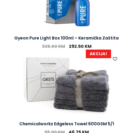
Gyeon Pure Light Box 100ml – Keramička Zaštita
325.00
KM
292.50
KM
AKCIJA!
Chemicalworkz Edgeless Towel 600GSM 5/1
55.00
KM
46.75
KM