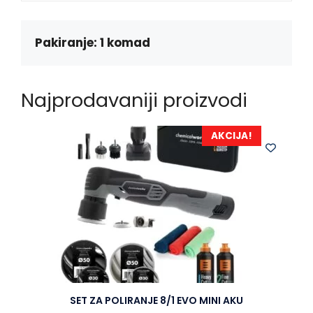
o
n
A
o
g
p
k
e
p
Pakiranje: 1 komad
r
Najprodavaniji proizvodi
AKCIJA!
SET ZA POLIRANJE 8/1 EVO MINI AKU