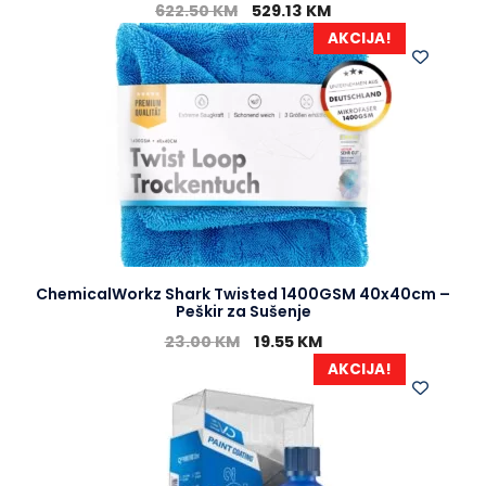
622.50
KM
529.13
KM
AKCIJA!
ChemicalWorkz Shark Twisted 1400GSM 40x40cm –
Peškir za Sušenje
23.00
KM
19.55
KM
AKCIJA!