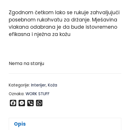
Zgodnom četkom lako se rukuje zahvaljujući
posebnom rukohvatu za držanje. Mješavina
vlakana odabrana je da bude istovremeno
efikasna i nježna za kožu
Nema na stanju
Kategorije:
Interijer
,
Koža
Oznaka:
WORK STUFF
F
M
V
W
a
e
i
h
c
s
b
a
e
s
e
t
Opis
b
e
r
s