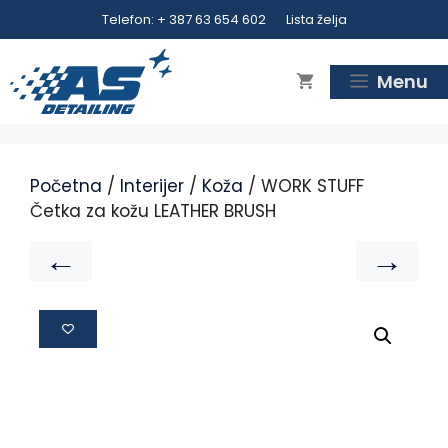
Telefon: + 387 63 654 602
Lista želja
Menu
Početna
/
Interijer
/
Koža
/ WORK STUFF
Četka za kožu LEATHER BRUSH
←
→