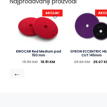
Najprodavaniji proizvodi
AKCIJA!
AKCI
EWOCAR Red Medium pad
GYEON ECCENTRIC HE
150 mm
CUT 145mm
19.90
KM
16.91
KM
29.50
KM
25.07
K
←