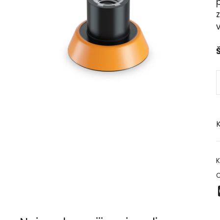
p
v
Š
K
K
O