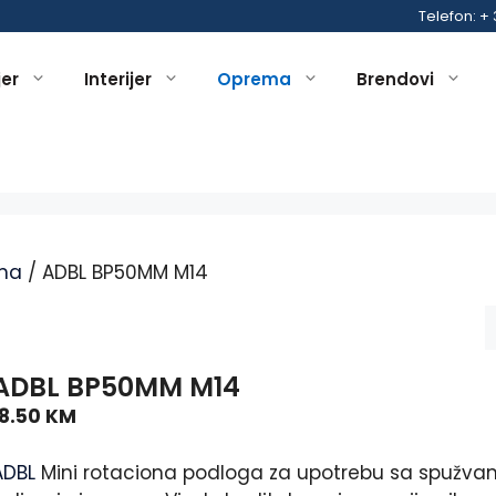
Telefon: +
jer
Interijer
Oprema
Brendovi
ema
/ ADBL BP50MM M14
ADBL BP50MM M14
18.50
KM
ADBL
Mini rotaciona podloga za upotrebu sa spužva