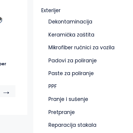
Exterijer
Dekontaminacija
Keramička zaštita
Mikrofiber ručnici za vozila
Padovi za poliranje
per
Paste za poliranje
PPF
→
Pranje i sušenje
Pretpranje
Reparacija stakala