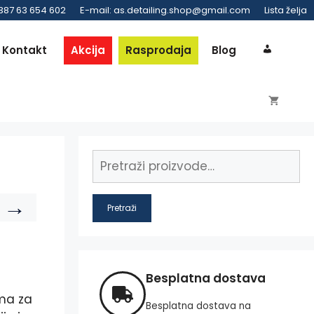
 387 63 654 602
E-mail: as.detailing.shop@gmail.com
Lista želja
Kontakt
Akcija
Rasprodaja
Blog
→
Pretraži
Besplatna dostava
ma za
Besplatna dostava na