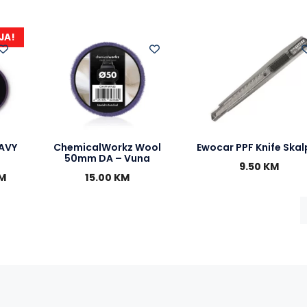
e
s
e
t
b
e
r
s
o
n
A
JA!
o
g
p
k
e
p
r
AVY
ChemicalWorkz Wool
Ewocar PPF Knife Skal
50mm DA – Vuna
9.50
KM
M
15.00
KM