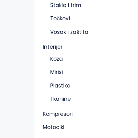
Staklo i trim
Točkovi
Vosak i zaštita
Interijer
Koža
Mirisi
Plastika
Tkanine
Kompresori
Motocikli