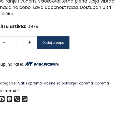
oliranje i vunom. Visokokvalitetna pjena upija vibraci
značajno poboljšava udobnost rada. Dostupan u tri
eličine.
ifra artikla:
0979
-
+
Dodaj u korpu
upi na rate:
ategorije:
Alati i oprema
,
Mašine za poliranje i oprema
,
Oprema
znaka:
ADBL
F
M
V
W
a
e
i
h
c
s
b
a