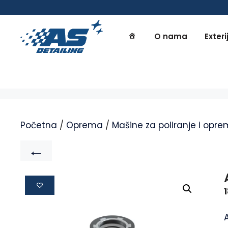
O nama
Exteri
Početna
/
Oprema
/
Mašine za poliranje i opr
←