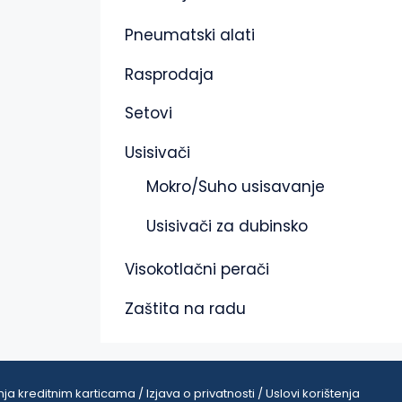
Pneumatski alati
Rasprodaja
Setovi
Usisivači
Mokro/Suho usisavanje
Usisivači za dubinsko
Visokotlačni perači
Zaštita na radu
ja kreditnim karticama / Izjava o privatnosti / Uslovi korištenja