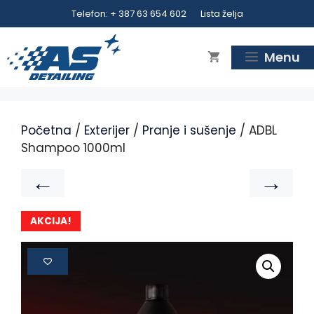
Telefon: + 387 63 654 602
Lista želja
Menu
Početna
/
Exterijer
/
Pranje i sušenje
/ ADBL
Shampoo 1000ml
←
→
AKCIJA!