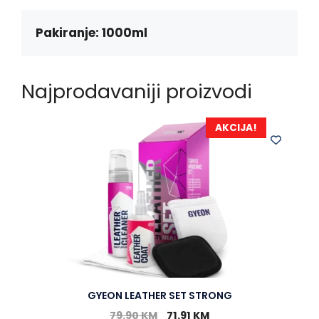
o
n
A
o
g
p
k
e
p
Pakiranje: 1000ml
r
Najprodavaniji proizvodi
AKCIJA!
GYEON LEATHER SET STRONG
79.90
KM
71.91
KM