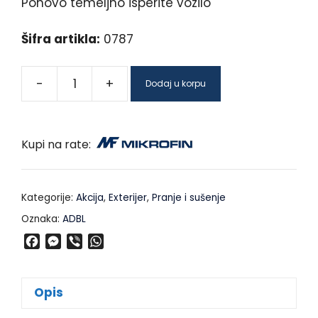
Ponovo temeljno isperite vozilo
Šifra artikla:
0787
-
+
Dodaj u korpu
Kupi na rate:
Kategorije:
Akcija
,
Exterijer
,
Pranje i sušenje
Oznaka:
ADBL
F
M
V
W
a
e
i
h
c
s
b
a
e
s
e
t
Opis
b
e
r
s