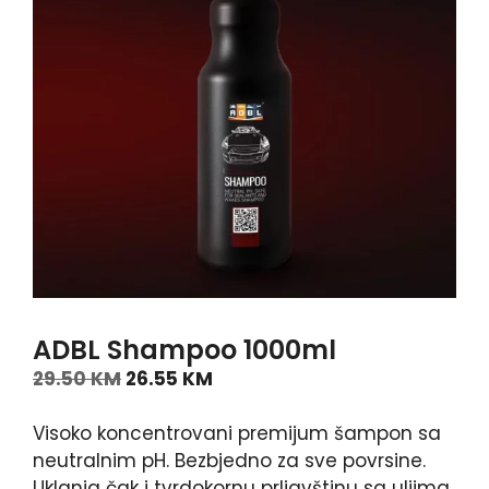
ADBL Shampoo 1000ml
29.50
KM
26.55
KM
Visoko koncentrovani premijum šampon sa
neutralnim pH. Bezbjedno za sve povrsine.
Uklanja čak i tvrdokornu prljavštinu sa uljima