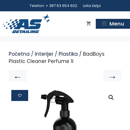
Telefon: + 387 63 654 602
Lista želja
Menu
Početna
/
Interijer
/
Plastika
/ BadBoys
Plastic Cleaner Perfume 1l
←
→