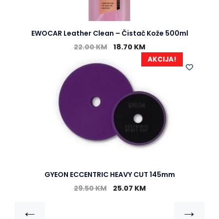
EWOCAR Leather Clean – Čistač Kože 500ml
22.00
KM
18.70
KM
AKCIJA!
GYEON ECCENTRIC HEAVY CUT 145mm
29.50
KM
25.07
KM
←
→