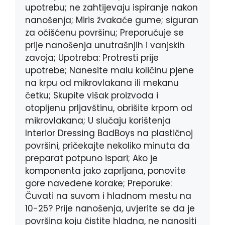
upotrebu; ne zahtijevaju ispiranje nakon
nanošenja; Miris žvakaće gume; siguran
za očišćenu površinu; Preporučuje se
prije nanošenja unutrašnjih i vanjskih
zavoja; Upotreba: Protresti prije
upotrebe; Nanesite malu količinu pjene
na krpu od mikrovlakana ili mekanu
četku; Skupite višak proizvoda i
otopljenu prljavštinu, obrišite krpom od
mikrovlakana; U slučaju korištenja
Interior Dressing BadBoys na plastičnoj
površini, pričekajte nekoliko minuta da
preparat potpuno ispari; Ako je
komponenta jako zaprljana, ponovite
gore navedene korake; Preporuke:
Čuvati na suvom i hladnom mestu na
10-25? Prije nanošenja, uvjerite se da je
površina koju čistite hladna, ne nanositi