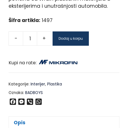
eksterijerima i unutrašnjosti automobila.
Šifra artikla:
1497
-
+
Dodaj u korpu
Kupi na rate:
Kategorije:
Interijer
,
Plastika
Oznaka:
BADBOYS
F
M
V
W
a
e
i
h
c
s
b
a
e
s
e
t
Opis
b
e
r
s