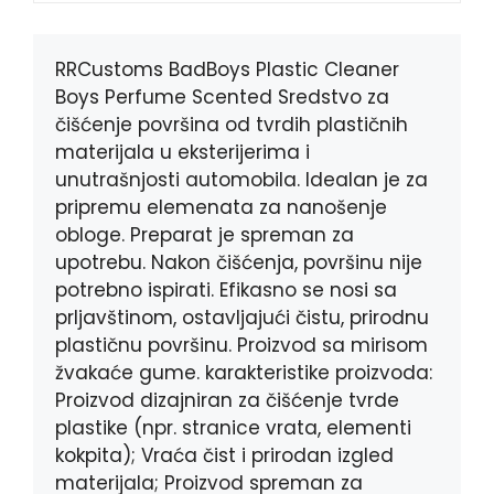
o
n
A
o
g
p
k
e
p
RRCustoms BadBoys Plastic Cleaner
r
Boys Perfume Scented Sredstvo za
čišćenje površina od tvrdih plastičnih
materijala u eksterijerima i
unutrašnjosti automobila. Idealan je za
pripremu elemenata za nanošenje
obloge. Preparat je spreman za
upotrebu. Nakon čišćenja, površinu nije
potrebno ispirati. Efikasno se nosi sa
prljavštinom, ostavljajući čistu, prirodnu
plastičnu površinu. Proizvod sa mirisom
žvakaće gume. karakteristike proizvoda:
Proizvod dizajniran za čišćenje tvrde
plastike (npr. stranice vrata, elementi
kokpita); Vraća čist i prirodan izgled
materijala; Proizvod spreman za