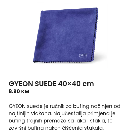
GYEON SUEDE 40×40 cm
8.90
KM
GYEON suede je ručnik za bufing načinjen od
najfinijih vlakana. Najučestalija primjena je
bufing trajnih premaza sa laka i stakla, te
završni bufing nakon čišćenja stakala.