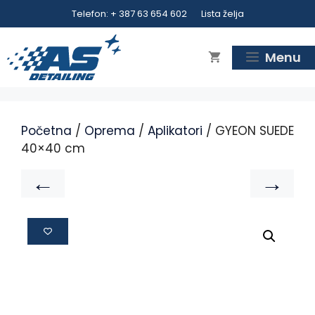
Telefon: + 387 63 654 602
Lista želja
Menu
Početna
/
Oprema
/
Aplikatori
/ GYEON SUEDE
40×40 cm
←
→