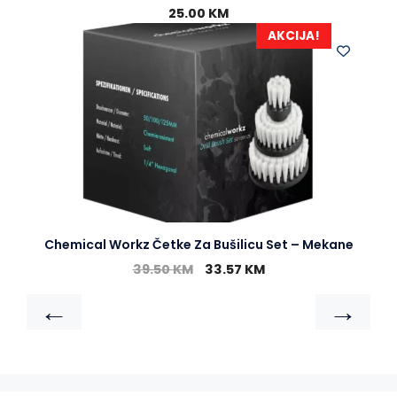
25.00
KM
AKCIJA!
Chemical Workz Četke Za Bušilicu Set – Mekane
39.50
KM
33.57
KM
←
→