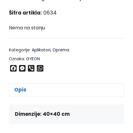
Šifra artikla:
0634
Nema na stanju
Kategorije:
Aplikatori
,
Oprema
Oznaka:
GYEON
F
M
V
W
a
e
i
h
c
s
b
a
e
s
e
t
Opis
b
e
r
s
o
n
A
o
g
p
k
e
p
Dimenzije: 40×40 cm
r