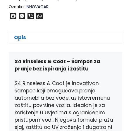
Oznaka:
INNOVACAR
F
M
V
W
a
e
i
h
c
s
b
a
e
s
e
t
Opis
b
e
r
s
o
n
A
o
g
p
k
e
p
S4 Rinseless & Coat – Šampon za
r
pranje bez ispiranja i zaštitu
S4 Rinseless & Coat je inovativan
šampon koji omogućava pranje
automobila bez vode, uz istovremenu
zaštitu površine vozila. Idealan je za
korištenje u uvjetima s ograničenim
pristupom vodi. Njegova formula pruža
sjaj, zaštitu od UV zračenja i dugotrajni