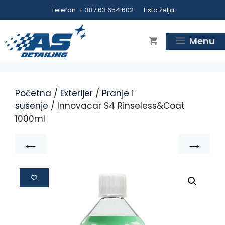
Telefon: + 387 63 654 602
Lista želja
Menu
Početna
/
Exterijer
/
Pranje i
sušenje
/ Innovacar S4 Rinseless&Coat
1000ml
←
→