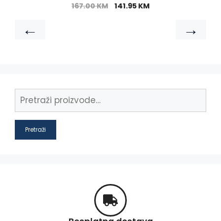
167.00
KM
141.95
KM
←
→
Pretraži