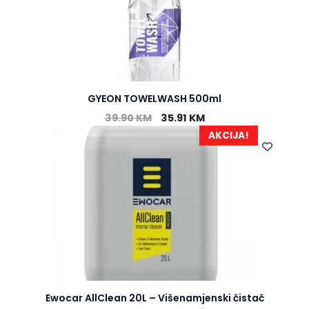
GYEON TOWELWASH 500ml
39.90
KM
35.91
KM
AKCIJA!
Ewocar AllClean 20L – Višenamjenski čistač