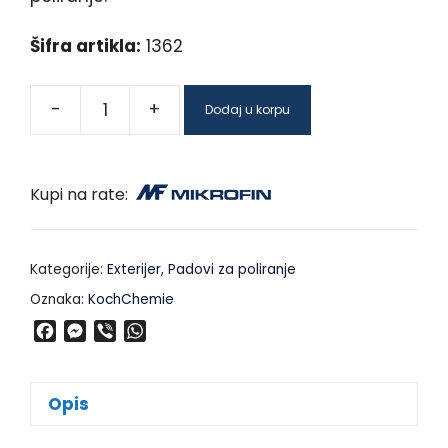
Šifra artikla:
1362
-
+
Dodaj u korpu
Kupi na rate:
Kategorije:
Exterijer
,
Padovi za poliranje
Oznaka:
KochChemie
F
M
V
W
a
e
i
h
c
s
b
a
e
s
e
t
Opis
b
e
r
s
o
n
A