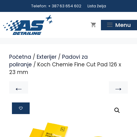
Telefon: + 387 63 654 602
Lista želja
Menu
Početna
/
Exterijer
/
Padovi za
poliranje
/ Koch Chemie Fine Cut Pad 126 x
23 mm
←
→