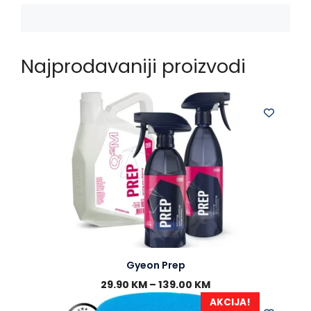
o
g
p
k
e
p
r
Najprodavaniji proizvodi
Gyeon Prep
29.90
KM
–
139.00
KM
AKCIJA!