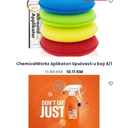
ChemicalWorkz Aplikatori Spužvasti u boji 4/1
11.90
KM
10.11
KM