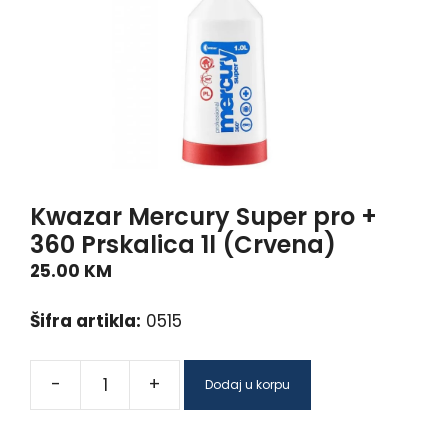
Kwazar Mercury Super pro +
360 Prskalica 1l (Crvena)
25.00
KM
Šifra artikla:
0515
-
+
Dodaj u korpu