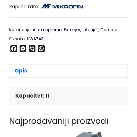
Kupi na rate:
Kategorije:
Alati i oprema
,
Exterijer
,
Interijer
,
Oprema
Oznaka:
KWAZAR
F
M
V
W
a
e
i
h
c
s
b
a
e
s
e
t
Opis
b
e
r
s
o
n
A
o
g
p
k
e
p
Kapacitet: 1l
r
Najprodavaniji proizvodi