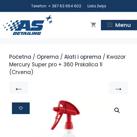
Telefon: + 387 63 654 602
Lista želja
Menu
Početna
/
Oprema
/
Alati i oprema
/ Kwazar
Mercury Super pro + 360 Prskalica 1l
(Crvena)
←
→