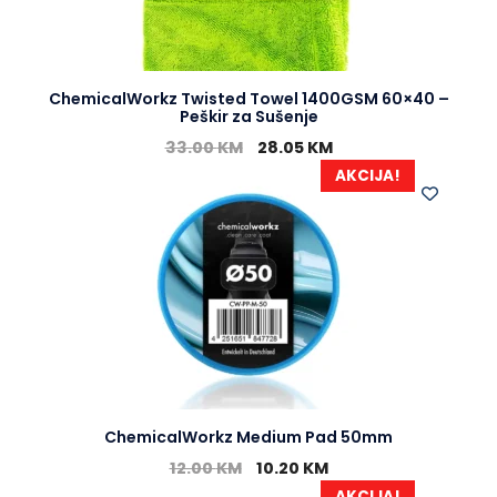
ChemicalWorkz Twisted Towel 1400GSM 60×40 –
Peškir za Sušenje
33.00
KM
28.05
KM
AKCIJA!
ChemicalWorkz Medium Pad 50mm
12.00
KM
10.20
KM
AKCIJA!