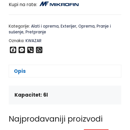
Kupi na rate:
Kategorije:
Alati i oprema
,
Exterijer
,
Oprema
,
Pranje i
sušenje
,
Pretpranje
Oznaka:
KWAZAR
F
M
V
W
a
e
i
h
c
s
b
a
e
s
e
t
Opis
b
e
r
s
o
n
A
o
g
p
k
e
p
Kapacitet: 6l
r
Najprodavaniji proizvodi