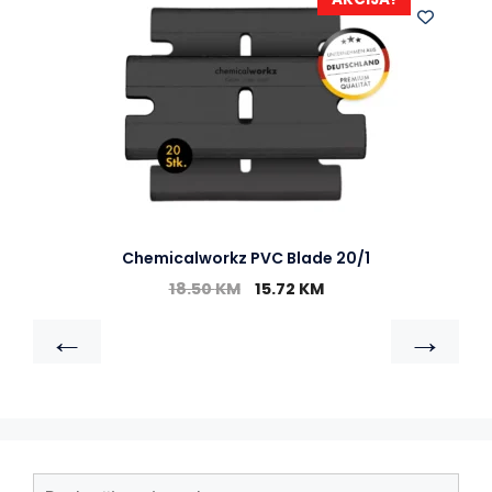
Chemicalworkz PVC Blade 20/1
18.50
KM
15.72
KM
←
→