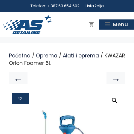
Telefon: + 387 63 654 602
Lista želja
Menu
Početna
/
Oprema
/
Alati i oprema
/ KWAZAR
Orion Foamer 6L
←
→